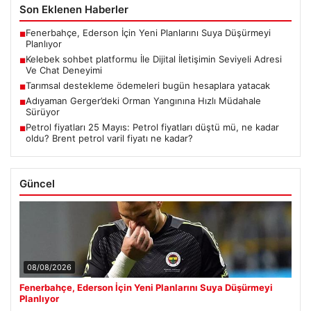
Son Eklenen Haberler
Fenerbahçe, Ederson İçin Yeni Planlarını Suya Düşürmeyi
■
Planlıyor
Kelebek sohbet platformu İle Dijital İletişimin Seviyeli Adresi
■
Ve Chat Deneyimi
Tarımsal destekleme ödemeleri bugün hesaplara yatacak
■
Adıyaman Gerger’deki Orman Yangınına Hızlı Müdahale
■
Sürüyor
Petrol fiyatları 25 Mayıs: Petrol fiyatları düştü mü, ne kadar
■
oldu? Brent petrol varil fiyatı ne kadar?
Güncel
08/08/2026
Fenerbahçe, Ederson İçin Yeni Planlarını Suya Düşürmeyi
Planlıyor