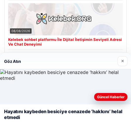
08/08/2026
Kelebek sohbet platformu İle Dijital İletişimin Seviyeli Adresi
Ve Chat Deneyimi
×
Göz Atın
Son Eklenen Firmalar
Cengiz Sigorta
23/06/2026
Web sitemizi nasıl kullandığınızı daha iyi anlayabilmek,
Güncel Haberler
deneyiminizi kişiselleştirmek ve geliştirmek amacıyla çerezler
kullanıyoruz.
Çerez Politikamız
Hayatını kaybeden besiciye cenazede ‘hakkını’ helal
etmedi
Reddet
Kabul Et