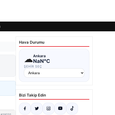
ı
Hava Durumu
☁
Ankara
NaN°C
ŞEHIR SEÇ
Bizi Takip Edin
#19231