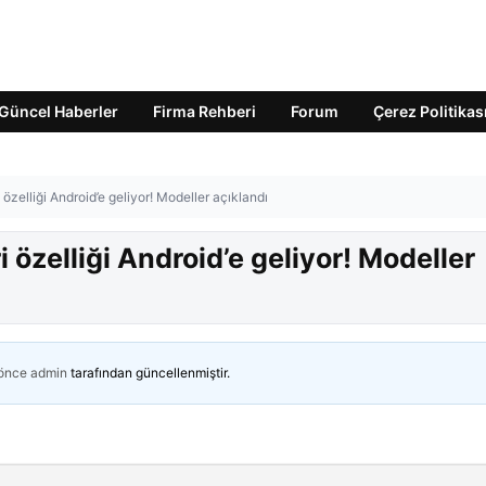
Güncel Haberler
Firma Rehberi
Forum
Çerez Politikas
 özelliği Android’e geliyor! Modeller açıklandı
i özelliği Android’e geliyor! Modeller
 önce
admin
tarafından güncellenmiştir.