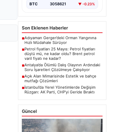
enerji piyasalarında…
BTC
3058621
▼ -0.23%
Son Eklenen Haberler
Adıyaman Gerger’deki Orman Yangınına
■
Hızlı Müdahale Sürüyor
Petrol fiyatları 25 Mayıs: Petrol fiyatları
■
düştü mü, ne kadar oldu? Brent petrol
varil fiyatı ne kadar?
Antalya’da Ölümlü Dalış Olayının Ardındaki
■
Soru İşaretleri Çözülmeye Çalışılıyor
Açık Alan Mimarisinde Estetik ve bahçe
■
mutfağı Çözümleri
İstanbul’da Yerel Yönetimlerde Değişim
■
Rüzgarı: AK Parti, CHP’yi Geride Bıraktı
Güncel