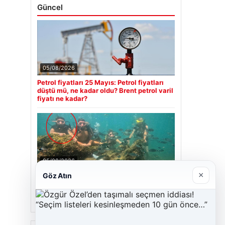
Güncel
05/08/2026
Petrol fiyatları 25 Mayıs: Petrol fiyatları
düştü mü, ne kadar oldu? Brent petrol varil
fiyatı ne kadar?
05/08/2026
×
Göz Atın
Antalya’da Ölümlü Dalış Olayının
Ardındaki Soru İşaretleri Çözülmeye
Çalışılıyor