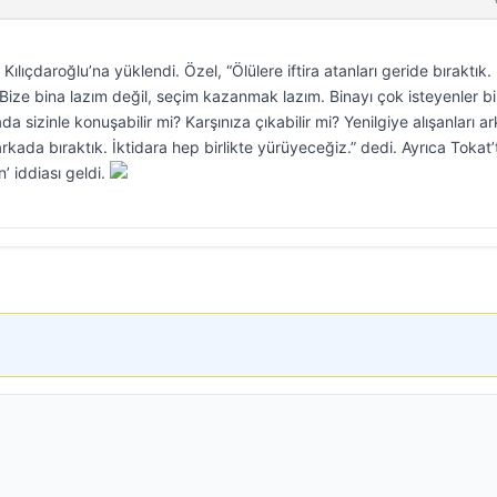
lıçdaroğlu’na yüklendi. Özel, “Ölülere iftira atanları geride bıraktık.
 Bize bina lazım değil, seçim kazanmak lazım. Binayı çok isteyenler b
da sizinle konuşabilir mi? Karşınıza çıkabilir mi? Yenilgiye alışanları a
 arkada bıraktık. İktidara hep birlikte yürüyeceğiz.” dedi. Ayrıca Tokat’
’ iddiası geldi.