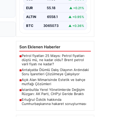
Antalya'da geçtiğimiz yıl yaşanan ve
EUR
55.18
▲ +0.21%
ölümle sonuçlanan tüplü dalış olayı,
dalış sektöründe ciddi soru…
ALTIN
6558.1
▲ +0.95%
BTC
3065073
▲ +0.36%
Son Eklenen Haberler
Petrol fiyatları 25 Mayıs: Petrol fiyatları
■
düştü mü, ne kadar oldu? Brent petrol
varil fiyatı ne kadar?
Antalya’da Ölümlü Dalış Olayının Ardındaki
■
Soru İşaretleri Çözülmeye Çalışılıyor
Açık Alan Mimarisinde Estetik ve bahçe
■
mutfağı Çözümleri
İstanbul’da Yerel Yönetimlerde Değişim
■
Rüzgarı: AK Parti, CHP’yi Geride Bıraktı
Ertuğrul Özkök hakkında
■
Cumhurbaşkanına hakaret soruşturması