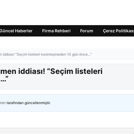
Güncel Haberler
Firma Rehberi
Forum
Çerez Politikas
 iddiası! “Seçim listeleri kesinleşmeden 10 gün önce…”
men iddiası! “Seçim listeleri
e…”
min
tarafından güncellenmiştir.