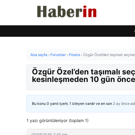
Ana sayfa
›
Forumlar
›
Finans
›
Özgür Özel’den taşımalı seçmen
Özgür Özel’den taşımalı seç
kesinleşmeden 10 gün önc
Bu konu 0 yanıt içerir, 1 izleyen vardır ve en son
2 ay önce
ad
1 yazı görüntüleniyor (toplam 1)
05/06/2026: 7:40 pm