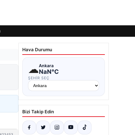
ı
Hava Durumu
☁
Ankara
NaN°C
ŞEHIR SEÇ
Bizi Takip Edin
#23453