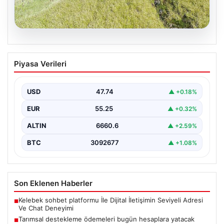
07.08.2026
Tarımsal destekleme ödemeleri bugün
Piyasa Verileri
hesaplara yatacak
{ "title": "Tarımsal Destekleme Ödemeleri Bugün
Çiftçilerin Hesaplarında", "content": "Tarım ve Orman
USD
47.74
▲ +0.18%
Bakanlığı, çiftçilerin…
EUR
55.25
▲ +0.32%
ALTIN
6660.6
▲ +2.59%
BTC
3092677
▲ +1.08%
Son Eklenen Haberler
Kelebek sohbet platformu İle Dijital İletişimin Seviyeli Adresi
■
Ve Chat Deneyimi
Tarımsal destekleme ödemeleri bugün hesaplara yatacak
■