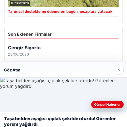
07/08/2026
Tarımsal destekleme ödemeleri bugün hesaplara yatacak
Son Eklenen Firmalar
Cengiz Sigorta
23/06/2026
×
Göz Atın
© 2026 Haberiniz Olsun – Güncel Haberler
Web sitemizi nasıl kullandığınızı daha iyi anlayabilmek,
Güncel Haberler
Yeminli Tercüman
|
Malta Dil Okulu
|
lemagrup.com.tr
deneyiminizi kişiselleştirmek ve geliştirmek amacıyla çerezler
ipto
 giriş
 İzle
cio
kullanıyoruz.
Çerez Politikamız
Taşa belden aşağısı çıplak şekilde oturdu! Görenler
yorum yağdırdı
Reddet
Kabul Et