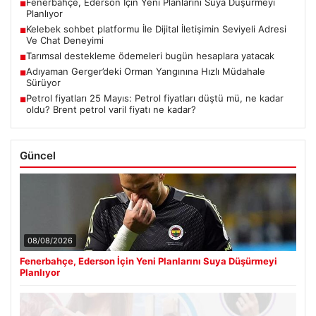
Fenerbahçe, Ederson İçin Yeni Planlarını Suya Düşürmeyi
■
Planlıyor
Kelebek sohbet platformu İle Dijital İletişimin Seviyeli Adresi
■
Ve Chat Deneyimi
Tarımsal destekleme ödemeleri bugün hesaplara yatacak
■
Adıyaman Gerger’deki Orman Yangınına Hızlı Müdahale
■
Sürüyor
Petrol fiyatları 25 Mayıs: Petrol fiyatları düştü mü, ne kadar
■
oldu? Brent petrol varil fiyatı ne kadar?
Güncel
08/08/2026
Fenerbahçe, Ederson İçin Yeni Planlarını Suya Düşürmeyi
Planlıyor