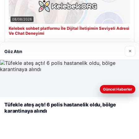
08/08/2026
Kelebek sohbet platformu İle Dijital İletişimin Seviyeli Adresi
Ve Chat Deneyimi
×
Göz Atın
Son Eklenen Firmalar
Cengiz Sigorta
23/06/2026
Web sitemizi nasıl kullandığınızı daha iyi anlayabilmek,
Güncel Haberler
deneyiminizi kişiselleştirmek ve geliştirmek amacıyla çerezler
kullanıyoruz.
Çerez Politikamız
Tüfekle ateş açtı! 6 polis hastanelik oldu, bölge
karantinaya alındı
Reddet
Kabul Et
© 2026 Haberiniz Olsun – Güncel Haberler