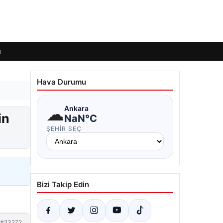
ı
Hava Durumu
☁
Ankara
in
NaN°C
ŞEHIR SEÇ
Bizi Takip Edin
#23272