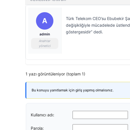
Türk Telekom CEO’su Ebubekir Şahi
A
değişikliğiyle mücadelede üstlendi
göstergesidir” dedi.
admin
Anahtar
yönetici
1 yazı görüntüleniyor (toplam 1)
Bu konuyu yanıtlamak için giriş yapmış olmalısınız.
Kullanıcı adı:
Parola: