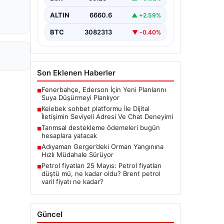
güvenli bir şekilde bağlantı
oluşturması kritik bir önem ifade
ALTIN
6660.6
▲ +2.59%
etmektedir. Günümüzde…
BTC
3082313
▼ -0.40%
Son Eklenen Haberler
Fenerbahçe, Ederson İçin Yeni Planlarını
■
Suya Düşürmeyi Planlıyor
Kelebek sohbet platformu İle Dijital
■
İletişimin Seviyeli Adresi Ve Chat Deneyimi
Tarımsal destekleme ödemeleri bugün
■
hesaplara yatacak
Adıyaman Gerger’deki Orman Yangınına
■
Hızlı Müdahale Sürüyor
Petrol fiyatları 25 Mayıs: Petrol fiyatları
■
düştü mü, ne kadar oldu? Brent petrol
varil fiyatı ne kadar?
Güncel