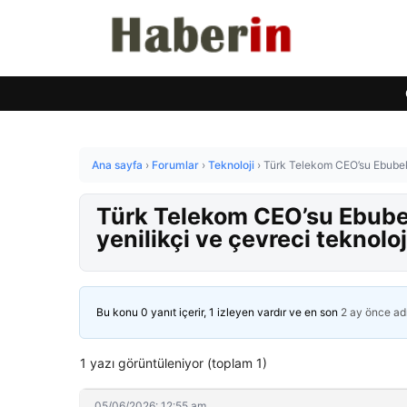
Ana sayfa
›
Forumlar
›
Teknoloji
›
Türk Telekom CEO’su Ebubekir 
Türk Telekom CEO’su Ebubeki
yenilikçi ve çevreci teknolo
Bu konu 0 yanıt içerir, 1 izleyen vardır ve en son
2 ay önce
ad
1 yazı görüntüleniyor (toplam 1)
05/06/2026: 12:55 am