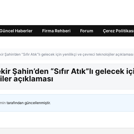
Güncel Haberler
Firma Rehberi
Forum
Çerez Politikas
Şahin’den “Sıfır Atık”lı gelecek için yenilikçi ve çevreci teknolojiler açıklaması
r Şahin’den “Sıfır Atık”lı gelecek iç
jiler açıklaması
min
tarafından güncellenmiştir.