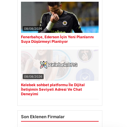
08/08/2026
Fenerbahçe, Ederson İçin Yeni Planlarını
Suya Düşürmeyi Planlıyor
08/08/2026
Kelebek sohbet platformu İle Dijital
İletişimin Seviyeli Adresi Ve Chat
Deneyimi
Son Eklenen Firmalar