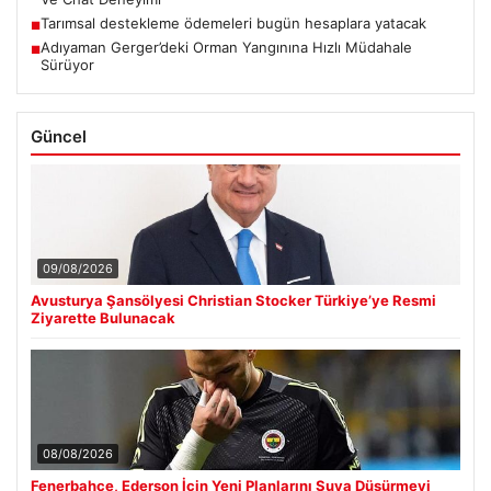
Tarımsal destekleme ödemeleri bugün hesaplara yatacak
■
Adıyaman Gerger’deki Orman Yangınına Hızlı Müdahale
■
Sürüyor
Güncel
09/08/2026
Avusturya Şansölyesi Christian Stocker Türkiye’ye Resmi
Ziyarette Bulunacak
08/08/2026
Fenerbahçe, Ederson İçin Yeni Planlarını Suya Düşürmeyi