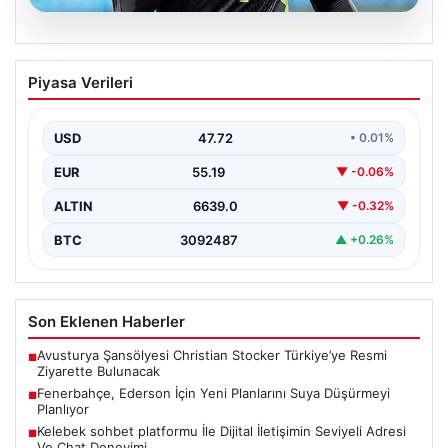
08.08.2026
Fenerbahçe, Ederson İçin Yeni
Piyasa Verileri
Planlarını Suya Düşürmeyi Planlıyor
Süper Lig’de rekabetçi kadrosunu güçlendirmeyi
sürdüren Fenerbahçe yönetimi, kaleci rotasyonunda
USD
47.72
• 0.01%
köklü bir değişikliğe hazırlanıyor.…
EUR
55.19
▼ -0.06%
ALTIN
6639.0
▼ -0.32%
BTC
3092487
▲ +0.26%
Son Eklenen Haberler
Avusturya Şansölyesi Christian Stocker Türkiye’ye Resmi
■
Ziyarette Bulunacak
Fenerbahçe, Ederson İçin Yeni Planlarını Suya Düşürmeyi
■
Planlıyor
Kelebek sohbet platformu İle Dijital İletişimin Seviyeli Adresi
■
Ve Chat Deneyimi