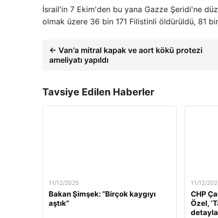
İsrail'in 7 Ekim'den bu yana Gazze Şeridi'ne düze
olmak üzere 36 bin 171 Filistinli öldürüldü, 81 bi
← Van'a mitral kapak ve aort kökü protezi
ameliyatı yapıldı
Tavsiye Edilen Haberler
11/12/2025
11/12/202
Bakan Şimşek: “Birçok kaygıyı
CHP Çat
aştık”
Özel, ‘
detaylar