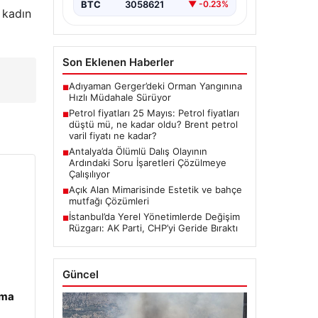
enerji…
BTC
3058621
▼ -0.23%
 kadın
Son Eklenen Haberler
Adıyaman Gerger’deki Orman Yangınına
■
Hızlı Müdahale Sürüyor
Petrol fiyatları 25 Mayıs: Petrol fiyatları
■
düştü mü, ne kadar oldu? Brent petrol
varil fiyatı ne kadar?
Antalya’da Ölümlü Dalış Olayının
■
Ardındaki Soru İşaretleri Çözülmeye
Çalışılıyor
Açık Alan Mimarisinde Estetik ve bahçe
■
mutfağı Çözümleri
İstanbul’da Yerel Yönetimlerde Değişim
■
Rüzgarı: AK Parti, CHP’yi Geride Bıraktı
Güncel
ama