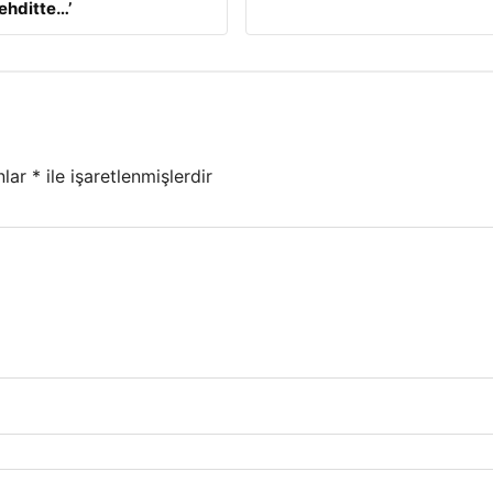
tehditte…’
nlar
*
ile işaretlenmişlerdir