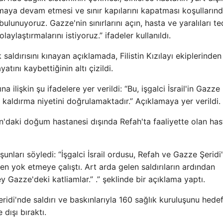
almaya devam etmesi ve sınır kapılarını kapatması koşulların
 bulunuyoruz. Gazze'nin sınırlarını açın, hasta ve yaralıları te
laylaştırmalarını istiyoruz.” ifadeler kullanıldı.
aldırısını kınayan açıklamada, Filistin Kızılayı ekiplerinden
atını kaybettiğinin altı çizildi.
 ilişkin şu ifadelere yer verildi: “Bu, işgalci İsrail'in Gazze
 kaldırma niyetini doğrulamaktadır.” Açıklamaya yer verildi.
n'daki doğum hastanesi dışında Refah'ta faaliyette olan ha
nları söyledi: “İşgalci İsrail ordusu, Refah ve Gazze Şeridi'
en yok etmeye çalıştı. Art arda gelen saldırıların ardından
 Gazze'deki katliamlar.” .” şeklinde bir açıklama yaptı.
idi'nde saldırı ve baskınlarıyla 160 sağlık kuruluşunu hede
dışı bıraktı.