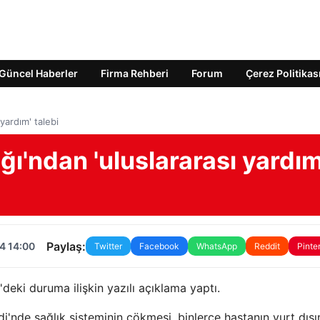
Güncel Haberler
Firma Rehberi
Forum
Çerez Politikas
yardım' talebi
ğı'ndan 'uluslararası yardım
Paylaş:
4 14:00
Twitter
Facebook
WhatsApp
Reddit
Pinte
eki duruma ilişkin yazılı açıklama yaptı.
di'nde sağlık sisteminin çökmesi, binlerce hastanın yurt dış