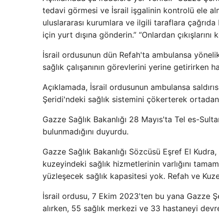
tedavi görmesi ve İsrail işgalinin kontrolü ele 
uluslararası kurumlara ve ilgili taraflara çağrıda
için yurt dışına gönderin.” “Onlardan çıkışlarını ko
İsrail ordusunun dün Refah'ta ambulansa yönelik s
sağlık çalışanının görevlerini yerine getirirken hay
Açıklamada, İsrail ordusunun ambulansa saldırısına
Şeridi'ndeki sağlık sistemini çökerterek ortadan
Gazze Sağlık Bakanlığı 28 Mayıs'ta Tel es-Sulta
bulunmadığını duyurdu.
Gazze Sağlık Bakanlığı Sözcüsü Eşref El Kudra, şu
kuzeyindeki sağlık hizmetlerinin varlığını tamam
yüzleşecek sağlık kapasitesi yok. Refah ve Kuzey
İsrail ordusu, 7 Ekim 2023'ten bu yana Gazze Şer
alırken, 55 sağlık merkezi ve 33 hastaneyi devre 