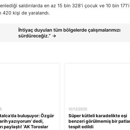
nlediği saldırılarda en az 15 bin 328'i çocuk ve 10 bin 171'i
n 420 kişi de yaralandı.
İhtiyaç duyulan tüm bölgelerde çalışmalarımızı
sürdüreceğiz.” →
5
10/12/2025
alca’da buluşuyor: Özgür
Süper kütleli karadelikte eşi
Tarih yazıyorum’ dedi,
benzeri görülmemiş bir patl
ı paylaştı! ‘AK Toroslar
tespit edildi