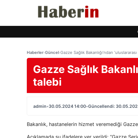
Haberler
›
Güncel
›
Gazze Sağlık Bakanlığı'ndan 'uluslararası 
Gazze Sağlık Bakanlı
talebi
admin
•
30.05.2024 14:00
•
Güncellendi: 30.05.202
Bakanlık, hastanelerin hizmet veremediği Gazze'd
Açıklamada şu ifadelere yer verildi: “Gazze Şeri