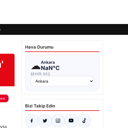
ı
Hava Durumu
'
☁
Ankara
NaN°C
ŞEHIR SEÇ
rest
Bizi Takip Edin
ında