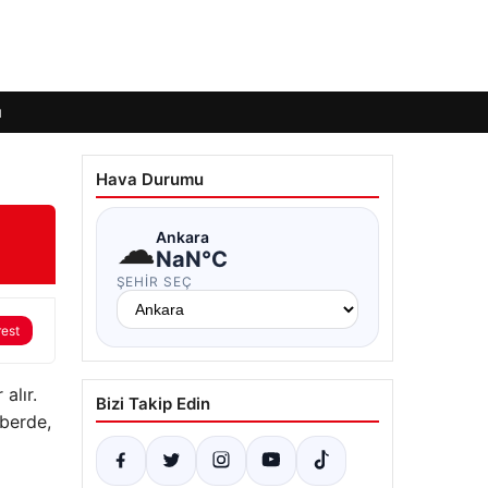
ı
Hava Durumu
☁
Ankara
NaN°C
ŞEHIR SEÇ
rest
alır.
Bizi Takip Edin
hberde,