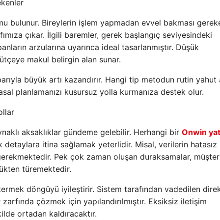
ekenler
mu bulunur. Bireylerin işlem yapmadan evvel bakması gerek
fımıza çıkar. İlgili baremler, gerek başlangıç seviyesindeki
anların arzularına uyarınca ideal tasarlanmıştır. Düşük
ütçeye makul belirgin alan sunar.
arıyla büyük artı kazandırır. Hangi tip metodun rutin yahut 
al planlamanızı kusursuz yolla kurmanıza destek olur.
llar
naklı aksaklıklar gündeme gelebilir. Herhangi bir
Onwin yat
detaylara itina sağlamak yeterlidir. Misal, verilerin hatasız
ı gerekmektedir. Pek çok zaman oluşan duraksamalar, müşter
ükten türemektedir.
rmek döngüyü iyileştirir. Sistem tarafından vadedilen dire
r zarfında çözmek için yapılandırılmıştır. Eksiksiz iletişim
kilde ortadan kaldıracaktır.