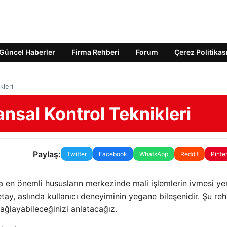
Güncel Haberler
Firma Rehberi
Forum
Çerez Politikas
kleri
nansal Kontrol Teknikleri
Paylaş:
Twitter
Facebook
WhatsApp
Reddit
Pinte
na en önemli hususların merkezinde mali işlemlerin ivmesi yer 
ay, aslında kullanıcı deneyiminin yegane bileşenidir. Şu re
sağlayabileceğinizi anlatacağız.