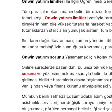
Onwin yatırım limitleri
İle İlgili Öğrenilmesi Ger
Tüm parasal mekanizmanın belirli bir düzen for
temel koşul
Onwin yatırım limitleri
vasfıyla tara
bireylerin hem bile yüksek tutarlarla hareket yap
tutanaklardan start alan yumuşak sistem, tüm b
Sınırların doğru kavranması, zaman yönetimi itib
ne kadar meblağ izin sunduğunu kavramak, paras
Onwin yatırım sorunu
Yaşamamak İçin Kolay Yo
Online süreçlerde bazen dahi bulunsa teknik kay
sorunu
ve yüzleşmemek maksadıyla belirli kritik 
girilmesi birlikte baremlerin dışına taşılmamas
yanlışından veya finans kurumu altyapısındaki y
Mümkün belirli safhada çözüm odaklı adım göste
asistanlık servisleri, her değişik soruyu saniyele
oluşturmak, görülen herhangi belirsizliği seri şe