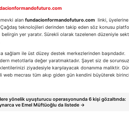
ndacionformandofuturo.com
 mevki alan
fundacionformandofuturo.com
linki, üyelerin
r. Çağdaş teknolojileri derinden takip eden söz konusu platf
belirgin yer yaratır. Sürekli olarak tazelenen düzeniyle sek
.
ıca sağlam ile üst düzey destek merkezlerinden başındadır.
odern metotlarla değer yaratmaktadır. Şayet siz de sorunsuz
klentilerinizi ziyadesiyle karşılayacak donanıma maliktir. Gü
ili web mecrası tüm akıp giden gün kendini büyüterek birinc
lere yönelik uyuşturucu operasyonunda 6 kişi gözaltında:
ynarca ve Emel Müftüoğlu da listede →