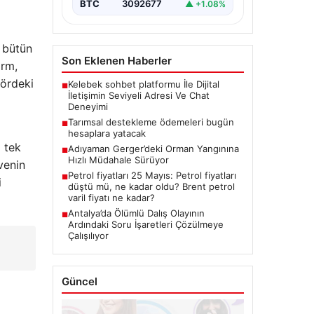
BTC
3092677
▲ +1.08%
e bütün
Son Eklenen Haberler
orm,
tördeki
Kelebek sohbet platformu İle Dijital
■
İletişimin Seviyeli Adresi Ve Chat
Deneyimi
Tarımsal destekleme ödemeleri bugün
■
hesaplara yatacak
 tek
Adıyaman Gerger’deki Orman Yangınına
■
Hızlı Müdahale Sürüyor
venin
Petrol fiyatları 25 Mayıs: Petrol fiyatları
■
i
düştü mü, ne kadar oldu? Brent petrol
varil fiyatı ne kadar?
Antalya’da Ölümlü Dalış Olayının
■
Ardındaki Soru İşaretleri Çözülmeye
Çalışılıyor
Güncel