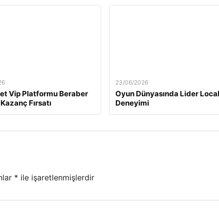
26
23/06/2026
t Vip Platformu Beraber
Oyun Dünyasında Lider Loca
Kazanç Fırsatı
Deneyimi
nlar
*
ile işaretlenmişlerdir