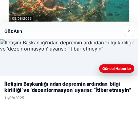
05/08/2026
Antalya’da Ölümlü Dalış Olayının Ardındaki Soru İşaretleri
×
Göz Atın
Çözülmeye Çalışılıyor
Son Eklenen Firmalar
Güncel Haberler
Web sitemizi nasıl kullandığınızı daha iyi anlayabilmek,
deneyiminizi kişiselleştirmek ve geliştirmek amacıyla çerezler
İletişim Başkanlığı’ndan depremin ardından ‘bilgi
kullanıyoruz.
Çerez Politikamız
kirliliği’ ve ‘dezenformasyon’ uyarısı: “İtibar etmeyin”
Reddet
Kabul Et
11/08/2025