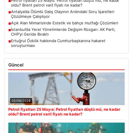
Petrol fiyatları 25 Mayıs: Petrol fiyatları düştü mü, ne kadar
■
oldu? Brent petrol varil fiyatı ne kadar?
Antalya’da Ölümlü Dalış Olayının Ardındaki Soru İşaretleri
■
Çözülmeye Çalışılıyor
Açık Alan Mimarisinde Estetik ve bahçe mutfağı Çözümleri
■
İstanbul’da Yerel Yönetimlerde Değişim Rüzgarı: AK Parti,
■
CHP’yi Geride Bıraktı
Ertuğrul Özkök hakkında Cumhurbaşkanına hakaret
■
soruşturması
Güncel
05/08/2026
Petrol fiyatları 25 Mayıs: Petrol fiyatları düştü mü, ne kadar
oldu? Brent petrol varil fiyatı ne kadar?