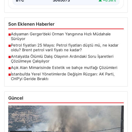
BTC
3065073
▲ +0.36%
Son Eklenen Haberler
Adıyaman Gerger’deki Orman Yangınına Hızlı Müdahale
■
Sürüyor
Petrol fiyatları 25 Mayıs: Petrol fiyatları düştü mü, ne kadar
■
oldu? Brent petrol varil fiyatı ne kadar?
Antalya’da Ölümlü Dalış Olayının Ardındaki Soru İşaretleri
■
Çözülmeye Çalışılıyor
Açık Alan Mimarisinde Estetik ve bahçe mutfağı Çözümleri
■
İstanbul’da Yerel Yönetimlerde Değişim Rüzgarı: AK Parti,
■
CHP’yi Geride Bıraktı
Güncel