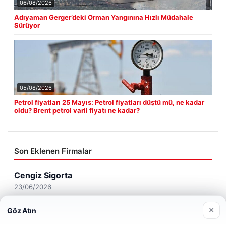
06/08/2026
Adıyaman Gerger’deki Orman Yangınına Hızlı Müdahale
Sürüyor
05/08/2026
Petrol fiyatları 25 Mayıs: Petrol fiyatları düştü mü, ne kadar
oldu? Brent petrol varil fiyatı ne kadar?
Son Eklenen Firmalar
×
Göz Atın
Web sitemizi nasıl kullandığınızı daha iyi anlayabilmek,