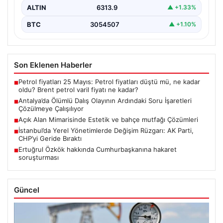
ALTIN
6313.9
▲ +1.33%
BTC
3054507
▲ +1.10%
Son Eklenen Haberler
Petrol fiyatları 25 Mayıs: Petrol fiyatları düştü mü, ne kadar
■
oldu? Brent petrol varil fiyatı ne kadar?
Antalya’da Ölümlü Dalış Olayının Ardındaki Soru İşaretleri
■
Çözülmeye Çalışılıyor
Açık Alan Mimarisinde Estetik ve bahçe mutfağı Çözümleri
■
İstanbul’da Yerel Yönetimlerde Değişim Rüzgarı: AK Parti,
■
CHP’yi Geride Bıraktı
Ertuğrul Özkök hakkında Cumhurbaşkanına hakaret
■
soruşturması
Güncel