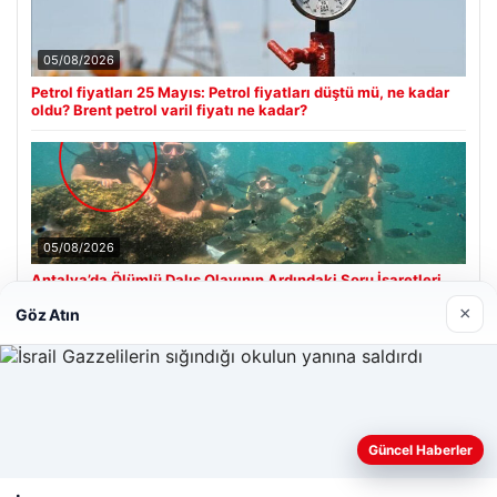
05/08/2026
Petrol fiyatları 25 Mayıs: Petrol fiyatları düştü mü, ne kadar
oldu? Brent petrol varil fiyatı ne kadar?
05/08/2026
Antalya’da Ölümlü Dalış Olayının Ardındaki Soru İşaretleri
Çözülmeye Çalışılıyor
×
Göz Atın
Son Eklenen Firmalar
Web sitemizi nasıl kullandığınızı daha iyi anlayabilmek,
Güncel Haberler
deneyiminizi kişiselleştirmek ve geliştirmek amacıyla çerezler
kullanıyoruz.
Çerez Politikamız