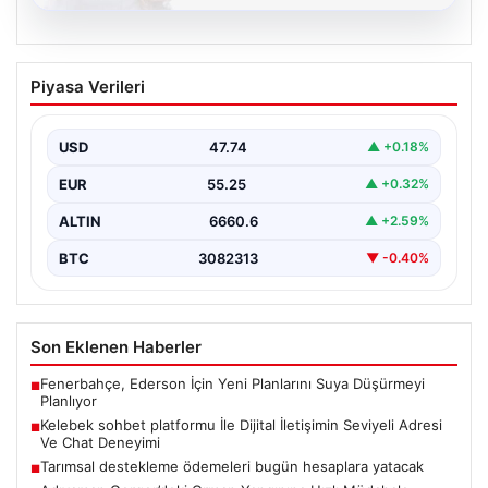
08.08.2026
Kelebek sohbet platformu İle Dijital
Piyasa Verileri
İletişimin Seviyeli Adresi Ve Chat
Deneyimi
USD
47.74
▲ +0.18%
İnternet dünyasında kullanıcıların güvenli bir şekilde
bağlantı oluşturması kritik bir önem ifade etmektedir.
EUR
55.25
▲ +0.32%
Günümüzde…
ALTIN
6660.6
▲ +2.59%
BTC
3082313
▼ -0.40%
Son Eklenen Haberler
Fenerbahçe, Ederson İçin Yeni Planlarını Suya Düşürmeyi
■
Planlıyor
Kelebek sohbet platformu İle Dijital İletişimin Seviyeli Adresi
■
Ve Chat Deneyimi
Tarımsal destekleme ödemeleri bugün hesaplara yatacak
■