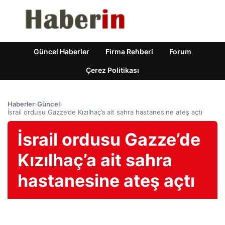
Güncel Haberler
Firma Rehberi
Forum
Çerez Politikası
Haberler
›
Güncel
›
İsrail ordusu Gazze’de Kızılhaç’a ait sahra hastanesine ateş açtı
İsrail ordusu Gazze’de
Kızılhaç’a ait sahra
hastanesine ateş açtı