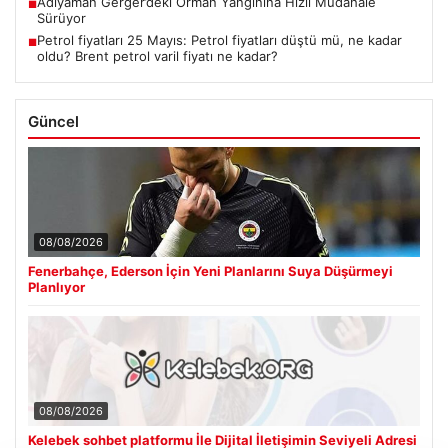
Adıyaman Gerger’deki Orman Yangınına Hızlı Müdahale
■
Sürüyor
Petrol fiyatları 25 Mayıs: Petrol fiyatları düştü mü, ne kadar
■
oldu? Brent petrol varil fiyatı ne kadar?
Güncel
08/08/2026
Fenerbahçe, Ederson İçin Yeni Planlarını Suya Düşürmeyi
Planlıyor
08/08/2026
Kelebek sohbet platformu İle Dijital İletişimin Seviyeli Adresi