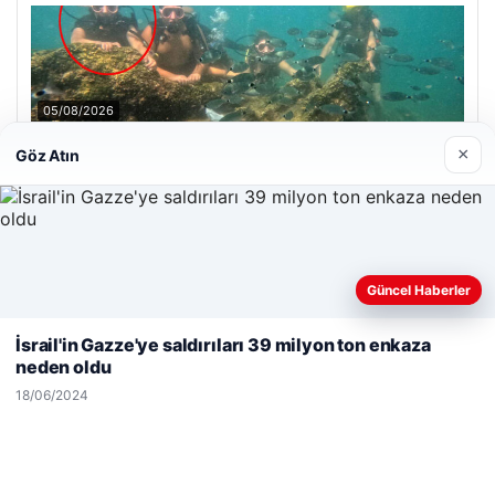
05/08/2026
Antalya’da Ölümlü Dalış Olayının Ardındaki Soru İşaretleri
×
Göz Atın
Çözülmeye Çalışılıyor
Son Eklenen Firmalar
Güncel Haberler
Cengiz Sigorta
Web sitemizi nasıl kullandığınızı daha iyi anlayabilmek,
23/06/2026
deneyiminizi kişiselleştirmek ve geliştirmek amacıyla çerezler
İsrail'in Gazze'ye saldırıları 39 milyon ton enkaza
kullanıyoruz.
Çerez Politikamız
neden oldu
Reddet
Kabul Et
18/06/2024