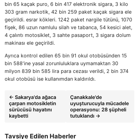
bin 65 kaçak puro, 6 bin 417 elektronik sigara, 3 kilo
303 gram narkotik, 42 ​​bin 259 paket kaçak sigara ele
geçirildi. esrar kökleri. 1242 paket nargile tütünü, 1070
fişek, 86 uzun namlulu silah ve tabanca, 54 kesici alet,
4 çalıntı motosiklet, 3 sahte pasaport, 3 sigara dolum
makinası ele geçirildi.
Ayrıca kontrol edilen 65 bin 91 okul otobüsünden 15
bin 588'ine yasal zorunluluklara uymamaktan 30
milyon 839 bin 585 lira para cezası verildi, 2 bin 374
okul otobüsü ise kullanımdan kaldırıldı.
← Sakarya'da ağaca
Çanakkale'de
çarpan motosikletin
uyuşturucuyla mücadele
sürücüsü hayatını
operasyonu: 28 şüpheli
kaybetti
tutuklandı →
Tavsiye Edilen Haberler