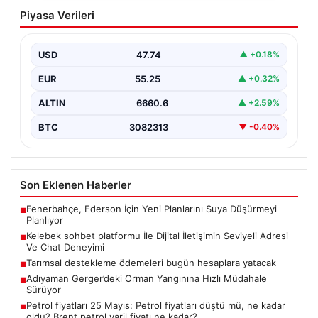
Kelebek sohbet platformu İle Dijital
Piyasa Verileri
İletişimin Seviyeli Adresi Ve Chat
Deneyimi
USD
47.74
▲ +0.18%
İnternet dünyasında kullanıcıların güvenli bir şekilde
bağlantı oluşturması kritik bir önem ifade etmektedir.
EUR
55.25
▲ +0.32%
Günümüzde…
ALTIN
6660.6
▲ +2.59%
BTC
3082313
▼ -0.40%
Son Eklenen Haberler
Fenerbahçe, Ederson İçin Yeni Planlarını Suya Düşürmeyi
■
Planlıyor
Kelebek sohbet platformu İle Dijital İletişimin Seviyeli Adresi
■
Ve Chat Deneyimi
Tarımsal destekleme ödemeleri bugün hesaplara yatacak
■
Adıyaman Gerger’deki Orman Yangınına Hızlı Müdahale
■
Sürüyor
Petrol fiyatları 25 Mayıs: Petrol fiyatları düştü mü, ne kadar
■
oldu? Brent petrol varil fiyatı ne kadar?