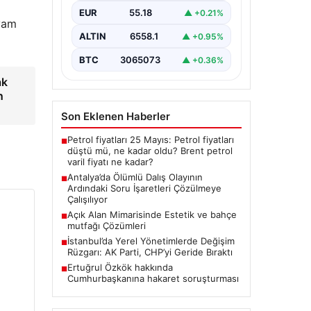
Antalya’da geçtiğimiz yıl yaşanan
EUR
55.18
▲ +0.21%
ve ölümle sonuçlanan tüplü dalış
evam
olayı, dalış sektöründe ciddi
ALTIN
6558.1
▲ +0.95%
soru…
BTC
3065073
▲ +0.36%
ak
n
Son Eklenen Haberler
Petrol fiyatları 25 Mayıs: Petrol fiyatları
■
düştü mü, ne kadar oldu? Brent petrol
varil fiyatı ne kadar?
Antalya’da Ölümlü Dalış Olayının
■
Ardındaki Soru İşaretleri Çözülmeye
Çalışılıyor
Açık Alan Mimarisinde Estetik ve bahçe
■
mutfağı Çözümleri
İstanbul’da Yerel Yönetimlerde Değişim
■
Rüzgarı: AK Parti, CHP’yi Geride Bıraktı
Ertuğrul Özkök hakkında
■
Cumhurbaşkanına hakaret soruşturması