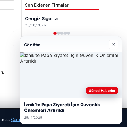
Son Eklenen Firmalar
Cengiz Sigorta
23/06/2026
×
Göz Atın
n.
Güncel Haberler
İznik’te Papa Ziyareti İçin Güvenlik
Önlemleri Artırıldı
25/11/2025
ıyoruz.
Çerez Politikamız
Reddet
Kabul Et