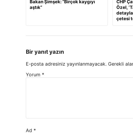
Bakan Şimşek: “Birçok kaygıyı
CHP Çat
aştık”
Özel, ‘
detaylar
çetesi 
Bir yanıt yazın
E-posta adresiniz yayınlanmayacak.
Gerekli ala
Yorum
*
Ad
*