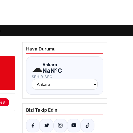
ı
Hava Durumu
☁
Ankara
NaN°C
ŞEHIR SEÇ
rest
Bizi Takip Edin