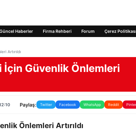
Güncel Haberler
Firma Rehberi
Forum
Çerez Politikas
eri Artırıldı
i İçin Güvenlik Önlemleri
Paylaş:
12:10
Twitter
Facebook
WhatsApp
Reddit
Pinte
enlik Önlemleri Artırıldı