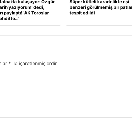
alca’da buluşuyor: Özgür
Süper kütleli karadelikte eşi
Tarih yazıyorum’ dedi,
benzeri görülmemiş bir patl
ı paylaştı! ‘AK Toroslar
tespit edildi
tehditte…’
nlar
*
ile işaretlenmişlerdir