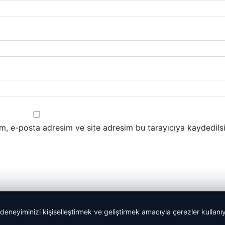
m, e-posta adresim ve site adresim bu tarayıcıya kaydedilsi
 deneyiminizi kişiselleştirmek ve geliştirmek amacıyla çerezler kullan
Yeminli Tercüman
|
Malta Dil Okulu
|
lemagrup.com.tr