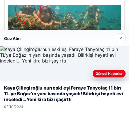
05/08/2026
×
Göz Atın
Antalya’da Ölümlü Dalış Olayının Ardındaki Soru İşaretleri
Çözülmeye Çalışılıyor
Son Eklenen Firmalar
Güncel Haberler
Hastaş Beton
Web sitemizi nasıl kullandığınızı daha iyi anlayabilmek,
Kaya Çilingiroğlu’nun eski eşi Feraye Tanyolaç 11 bin
26/05/2026
deneyiminizi kişiselleştirmek ve geliştirmek amacıyla çerezler
TL’ye Boğaz’ın yanı başında yaşadı! Bilirkişi heyeti evi
kullanıyoruz.
Çerez Politikamız
inceledi… Yeni kira bizi şaşırttı
Reddet
Kabul Et
02/10/2024