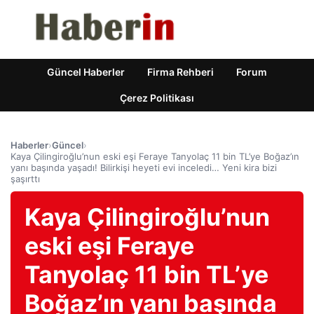
Güncel Haberler
Firma Rehberi
Forum
Çerez Politikası
Haberler
›
Güncel
›
Kaya Çilingiroğlu’nun eski eşi Feraye Tanyolaç 11 bin TL’ye Boğaz’ın
yanı başında yaşadı! Bilirkişi heyeti evi inceledi… Yeni kira bizi
şaşırttı
Kaya Çilingiroğlu’nun
eski eşi Feraye
Tanyolaç 11 bin TL’ye
Boğaz’ın yanı başında