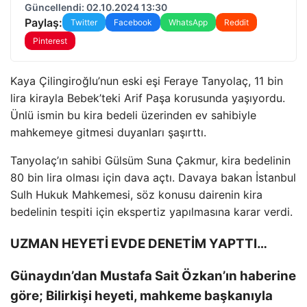
Güncellendi: 02.10.2024 13:30
Paylaş:
Twitter
Facebook
WhatsApp
Reddit
Pinterest
Kaya Çilingiroğlu’nun eski eşi Feraye Tanyolaç, 11 bin
lira kirayla Bebek’teki Arif Paşa korusunda yaşıyordu.
Ünlü ismin bu kira bedeli üzerinden ev sahibiyle
mahkemeye gitmesi duyanları şaşırttı.
Tanyolaç’ın sahibi Gülsüm Suna Çakmur, kira bedelinin
80 bin lira olması için dava açtı. Davaya bakan İstanbul
Sulh Hukuk Mahkemesi, söz konusu dairenin kira
bedelinin tespiti için ekspertiz yapılmasına karar verdi.
UZMAN HEYETİ EVDE DENETİM YAPTTI…
Günaydın’dan Mustafa Sait Özkan’ın haberine
göre; Bilirkişi heyeti, mahkeme başkanıyla