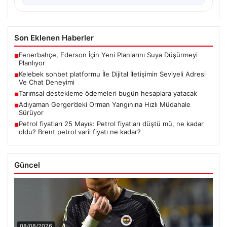
Son Eklenen Haberler
Fenerbahçe, Ederson İçin Yeni Planlarını Suya Düşürmeyi
■
Planlıyor
Kelebek sohbet platformu İle Dijital İletişimin Seviyeli Adresi
■
Ve Chat Deneyimi
Tarımsal destekleme ödemeleri bugün hesaplara yatacak
■
Adıyaman Gerger’deki Orman Yangınına Hızlı Müdahale
■
Sürüyor
Petrol fiyatları 25 Mayıs: Petrol fiyatları düştü mü, ne kadar
■
oldu? Brent petrol varil fiyatı ne kadar?
Güncel
08/08/2026