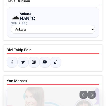
Hava Durumu
☁
Ankara
NaN°C
ŞEHIR SEÇ
Bizi Takip Edin
Yan Manşet