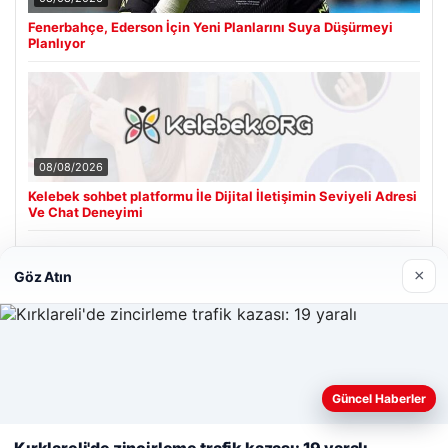
Fenerbahçe, Ederson İçin Yeni Planlarını Suya Düşürmeyi
Planlıyor
08/08/2026
Kelebek sohbet platformu İle Dijital İletişimin Seviyeli Adresi
Ve Chat Deneyimi
×
Göz Atın
Son Eklenen Firmalar
Web sitemizi nasıl kullandığınızı daha iyi anlayabilmek,
Güncel Haberler
deneyiminizi kişiselleştirmek ve geliştirmek amacıyla çerezler
kullanıyoruz.
Çerez Politikamız