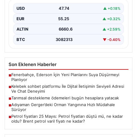
Deneyimi
USD
47.74
▲ +0.18%
İnternet dünyasında kullanıcıların güvenli bir şekilde
bağlantı oluşturması kritik bir önem ifade etmektedir.
EUR
55.25
▲ +0.32%
Günümüzde…
ALTIN
6660.6
▲ +2.59%
BTC
3082313
▼ -0.40%
Son Eklenen Haberler
Fenerbahçe, Ederson İçin Yeni Planlarını Suya Düşürmeyi
■
Planlıyor
Kelebek sohbet platformu İle Dijital İletişimin Seviyeli Adresi
■
Ve Chat Deneyimi
Tarımsal destekleme ödemeleri bugün hesaplara yatacak
■
Adıyaman Gerger’deki Orman Yangınına Hızlı Müdahale
■
Sürüyor
Petrol fiyatları 25 Mayıs: Petrol fiyatları düştü mü, ne kadar
■
oldu? Brent petrol varil fiyatı ne kadar?