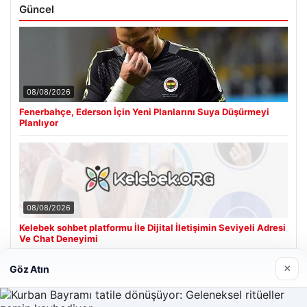
Güncel
08/08/2026
Fenerbahçe, Ederson İçin Yeni Planlarını Suya Düşürmeyi
Planlıyor
08/08/2026
Kelebek sohbet platformu İle Dijital İletişimin Seviyeli Adresi
Ve Chat Deneyimi
×
Göz Atın
Son Eklenen Firmalar