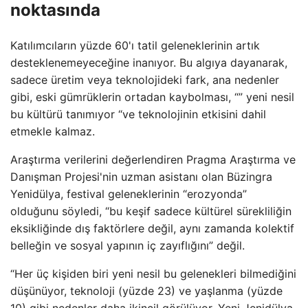
noktasında
Katılımcıların yüzde 60'ı tatil geleneklerinin artık
desteklenemeyeceğine inanıyor. Bu algıya dayanarak,
sadece üretim veya teknolojideki fark, ana nedenler
gibi, eski gümrüklerin ortadan kaybolması, “” yeni nesil
bu kültürü tanımıyor “ve teknolojinin etkisini dahil
etmekle kalmaz.
Araştırma verilerini değerlendiren Pragma Araştırma ve
Danışman Projesi'nin uzman asistanı olan Büzingra
Yenidülya, festival geleneklerinin “erozyonda”
olduğunu söyledi, “bu keşif sadece kültürel sürekliliğin
eksikliğinde dış faktörlere değil, aynı zamanda kolektif
belleğin ve sosyal yapının iç zayıflığını” değil.
“Her üç kişiden biri yeni nesil bu gelenekleri bilmediğini
düşünüyor, teknoloji (yüzde 23) ve yaşlanma (yüzde
10) gibi nedenler daha ikincil görülüyor, Yeni Jenidülya