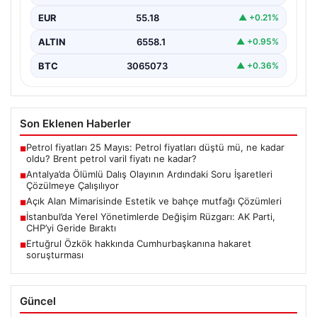
tüplü dalış olayı, dalış sektöründe ciddi soru…
EUR
55.18
▲ +0.21%
ALTIN
6558.1
▲ +0.95%
BTC
3065073
▲ +0.36%
Son Eklenen Haberler
Petrol fiyatları 25 Mayıs: Petrol fiyatları düştü mü, ne kadar
■
oldu? Brent petrol varil fiyatı ne kadar?
Antalya’da Ölümlü Dalış Olayının Ardındaki Soru İşaretleri
■
Çözülmeye Çalışılıyor
Açık Alan Mimarisinde Estetik ve bahçe mutfağı Çözümleri
■
İstanbul’da Yerel Yönetimlerde Değişim Rüzgarı: AK Parti,
■
CHP’yi Geride Bıraktı
Ertuğrul Özkök hakkında Cumhurbaşkanına hakaret
■
soruşturması
Güncel