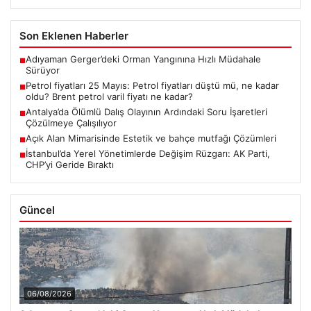
Son Eklenen Haberler
Adıyaman Gerger’deki Orman Yangınına Hızlı Müdahale
■
Sürüyor
Petrol fiyatları 25 Mayıs: Petrol fiyatları düştü mü, ne kadar
■
oldu? Brent petrol varil fiyatı ne kadar?
Antalya’da Ölümlü Dalış Olayının Ardındaki Soru İşaretleri
■
Çözülmeye Çalışılıyor
Açık Alan Mimarisinde Estetik ve bahçe mutfağı Çözümleri
■
İstanbul’da Yerel Yönetimlerde Değişim Rüzgarı: AK Parti,
■
CHP’yi Geride Bıraktı
Güncel
06/08/2026