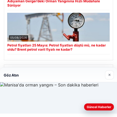
Adıyaman Gerger’deki Orman Yangınına Hızlı Müdahale
Sürüyor
05/08/2026
Petrol fiyatları 25 Mayıs: Petrol fiyatları düştü mü, ne kadar
oldu? Brent petrol varil fiyatı ne kadar?
Son Eklenen Firmalar
×
Göz Atın
Web sitemizi nasıl kullandığınızı daha iyi anlayabilmek,
Güncel Haberler
deneyiminizi kişiselleştirmek ve geliştirmek amacıyla çerezler
kullanıyoruz.
Çerez Politikamız