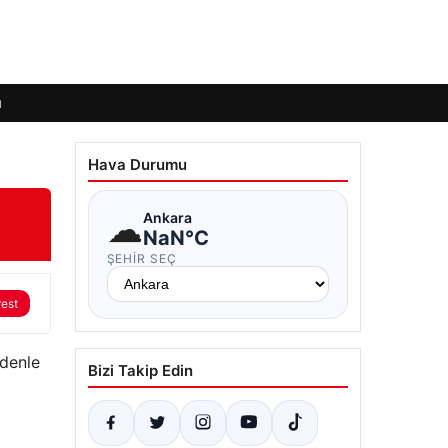
ı
Hava Durumu
☁
Ankara
NaN°C
ŞEHIR SEÇ
rest
edenle
Bizi Takip Edin