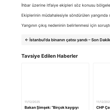
İhbar üzerine itfaiye ekipleri söz konusu bölgel
Ekiplerinin müdahalesiyle söndürülen yangında s
Yangının çıkış nedeninin belirlenmesi için soruşt
← İstanbul'da binanın çatısı yandı – Son Daki
Tavsiye Edilen Haberler
11/12/2025
11/12/202
Bakan Şimşek: “Birçok kaygıyı
CHP Çat