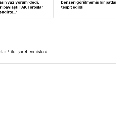
Tarih yazıyorum’ dedi,
benzeri görülmemiş bir patl
ı paylaştı! ‘AK Toroslar
tespit edildi
tehditte…’
nlar
*
ile işaretlenmişlerdir