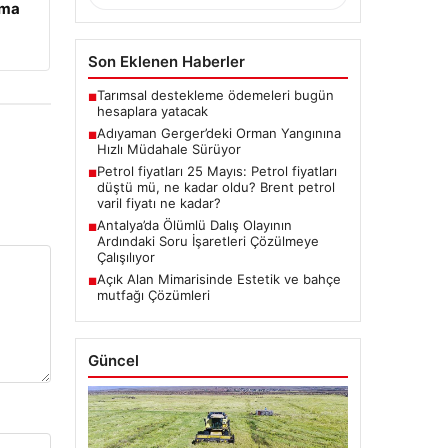
ama
Son Eklenen Haberler
Tarımsal destekleme ödemeleri bugün
■
hesaplara yatacak
Adıyaman Gerger’deki Orman Yangınına
■
Hızlı Müdahale Sürüyor
Petrol fiyatları 25 Mayıs: Petrol fiyatları
■
düştü mü, ne kadar oldu? Brent petrol
varil fiyatı ne kadar?
Antalya’da Ölümlü Dalış Olayının
■
Ardındaki Soru İşaretleri Çözülmeye
Çalışılıyor
Açık Alan Mimarisinde Estetik ve bahçe
■
mutfağı Çözümleri
Güncel