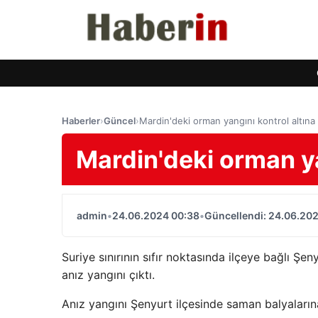
Haberler
›
Güncel
›
Mardin'deki orman yangını kontrol altına 
Mardin'deki orman yan
admin
•
24.06.2024 00:38
•
Güncellendi: 24.06.20
Suriye sınırının sıfır noktasında ilçeye bağlı Şe
anız yangını çıktı.
Anız yangını Şenyurt ilçesinde saman balyalarına,