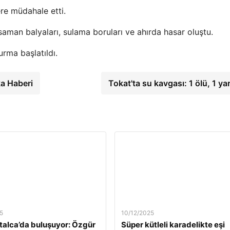
ere müdahale etti.
aman balyaları, sulama boruları ve ahırda hasar oluştu.
urma başlatıldı.
ka Haberi
Tokat'ta su kavgası: 1 ölü, 1 ya
5
10/12/2025
alca’da buluşuyor: Özgür
Süper kütleli karadelikte eşi