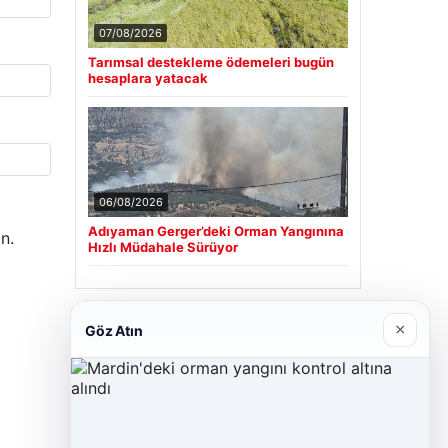
07/08/2026
Tarımsal destekleme ödemeleri bugün
hesaplara yatacak
06/08/2026
Adıyaman Gerger’deki Orman Yangınına
n.
Hızlı Müdahale Sürüyor
Son Eklenen Firmalar
×
Göz Atın
Cengiz Sigorta
23/06/2026