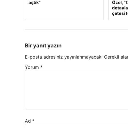
aştık”
Özel, ‘
detaylar
çetesi 
Bir yanıt yazın
E-posta adresiniz yayınlanmayacak.
Gerekli ala
Yorum
*
Ad
*