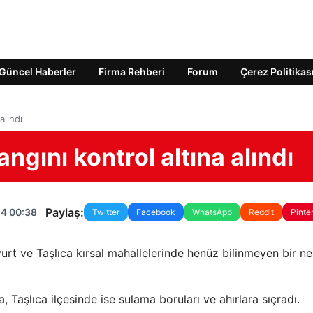
Güncel Haberler
Firma Rehberi
Forum
Çerez Politikas
alındı
gını kontrol altına alındı
Paylaş:
24 00:38
Twitter
Facebook
WhatsApp
Reddit
Pinte
nyurt ve Taşlıca kırsal mahallelerinde henüz bilinmeyen bir n
 Taşlıca ilçesinde ise sulama boruları ve ahırlara sıçradı.