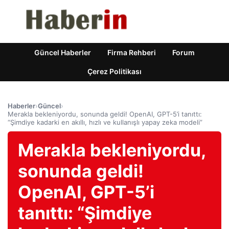
Güncel Haberler
Firma Rehberi
Forum
Çerez Politikası
Haberler
›
Güncel
›
Merakla bekleniyordu, sonunda geldi! OpenAI, GPT-5’i tanıttı:
“Şimdiye kadarki en akıllı, hızlı ve kullanışlı yapay zeka modeli”
Merakla bekleniyordu,
sonunda geldi!
OpenAI, GPT-5’i
tanıttı: “Şimdiye