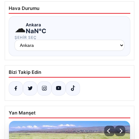
Hava Durumu
☁
Ankara
NaN°C
ŞEHIR SEÇ
Bizi Takip Edin
Yan Manşet