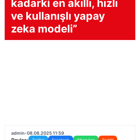
kadarki en akıllı, hızlı
ve kullanışlı yapay
zeka modeli”
admin
•
08.08.2025 11:59
Paylaş:
Twitter
Facebook
WhatsApp
Reddit