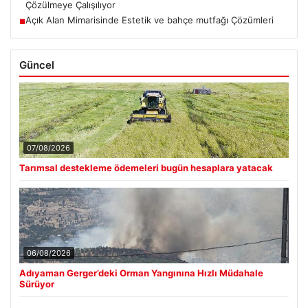
Çözülmeye Çalışılıyor
Açık Alan Mimarisinde Estetik ve bahçe mutfağı Çözümleri
■
Güncel
07/08/2026
Tarımsal destekleme ödemeleri bugün hesaplara yatacak
06/08/2026
Adıyaman Gerger’deki Orman Yangınına Hızlı Müdahale
Sürüyor