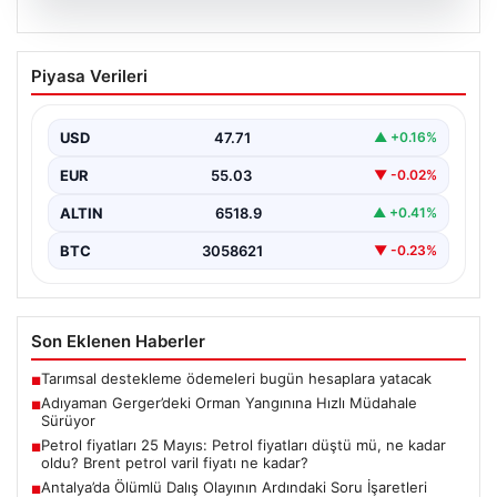
06.08.2026
Adıyaman Gerger’deki Orman Yangınına
Piyasa Verileri
Hızlı Müdahale Sürüyor
Adıyaman’ın Gerger ilçesinde ormanlık alanda çıkan
yangına müdahale çalışmaları büyük bir titizlikle devam
USD
47.71
▲ +0.16%
ediyor.…
EUR
55.03
▼ -0.02%
ALTIN
6518.9
▲ +0.41%
BTC
3058621
▼ -0.23%
Son Eklenen Haberler
Tarımsal destekleme ödemeleri bugün hesaplara yatacak
■
Adıyaman Gerger’deki Orman Yangınına Hızlı Müdahale
■
Sürüyor
Petrol fiyatları 25 Mayıs: Petrol fiyatları düştü mü, ne kadar
■
oldu? Brent petrol varil fiyatı ne kadar?
Antalya’da Ölümlü Dalış Olayının Ardındaki Soru İşaretleri
■