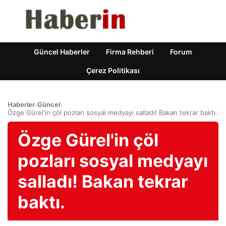
Güncel Haberler
Firma Rehberi
Forum
Çerez Politikası
Haberler
›
Güncel
›
Özge Gürel'in çöl pozları sosyal medyayı salladı! Bakan tekrar baktı.
Özge Gürel'in çöl
pozları sosyal medyayı
salladı! Bakan tekrar
baktı.