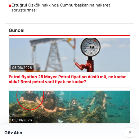
Ertuğrul Özkök hakkında Cumhurbaşkanına hakaret
■
soruşturması
Güncel
05/08/2026
Petrol fiyatları 25 Mayıs: Petrol fiyatları düştü mü, ne kadar
oldu? Brent petrol varil fiyatı ne kadar?
05/08/2026
Antalya’da Ölümlü Dalış Olayının Ardındaki Soru İşaretleri
×
Göz Atın
Çözülmeye Çalışılıyor