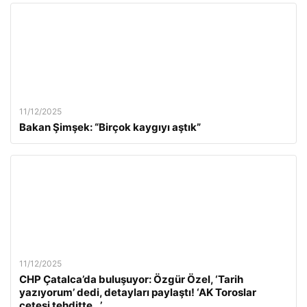
11/12/2025
Bakan Şimşek: “Birçok kaygıyı aştık”
11/12/2025
CHP Çatalca’da buluşuyor: Özgür Özel, ‘Tarih
yazıyorum’ dedi, detayları paylaştı! ‘AK Toroslar
çetesi tehditte…’