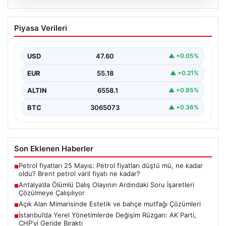
05.08.2026
Antalya’da Ölümlü Dalış Olayının
Piyasa Verileri
Ardındaki Soru İşaretleri Çözülmeye
Çalışılıyor
USD
47.60
▲ +0.05%
Antalya’da geçtiğimiz yıl yaşanan ve ölümle sonuçlanan
tüplü dalış olayı, dalış sektöründe ciddi soru…
EUR
55.18
▲ +0.21%
ALTIN
6558.1
▲ +0.95%
BTC
3065073
▲ +0.36%
Son Eklenen Haberler
Petrol fiyatları 25 Mayıs: Petrol fiyatları düştü mü, ne kadar
■
oldu? Brent petrol varil fiyatı ne kadar?
Antalya’da Ölümlü Dalış Olayının Ardındaki Soru İşaretleri
■
Çözülmeye Çalışılıyor
Açık Alan Mimarisinde Estetik ve bahçe mutfağı Çözümleri
■
İstanbul’da Yerel Yönetimlerde Değişim Rüzgarı: AK Parti,
■
CHP’yi Geride Bıraktı