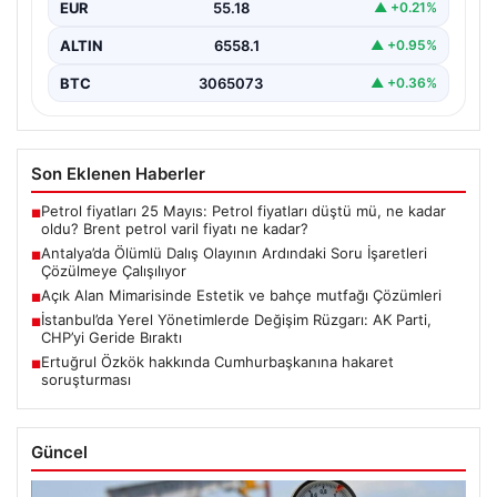
EUR
55.18
▲ +0.21%
ALTIN
6558.1
▲ +0.95%
BTC
3065073
▲ +0.36%
Son Eklenen Haberler
Petrol fiyatları 25 Mayıs: Petrol fiyatları düştü mü, ne kadar
■
oldu? Brent petrol varil fiyatı ne kadar?
Antalya’da Ölümlü Dalış Olayının Ardındaki Soru İşaretleri
■
Çözülmeye Çalışılıyor
Açık Alan Mimarisinde Estetik ve bahçe mutfağı Çözümleri
■
İstanbul’da Yerel Yönetimlerde Değişim Rüzgarı: AK Parti,
■
CHP’yi Geride Bıraktı
Ertuğrul Özkök hakkında Cumhurbaşkanına hakaret
■
soruşturması
Güncel