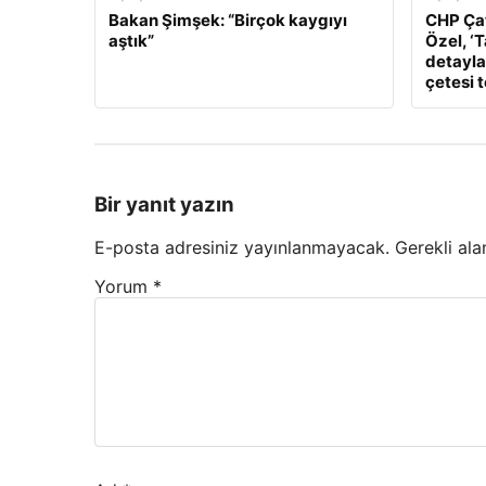
Bakan Şimşek: “Birçok kaygıyı
CHP Çat
aştık”
Özel, ‘
detaylar
çetesi 
Bir yanıt yazın
E-posta adresiniz yayınlanmayacak.
Gerekli ala
Yorum
*