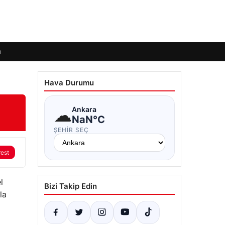
ı
Hava Durumu
☁
Ankara
NaN°C
ŞEHIR SEÇ
rest
l
Bizi Takip Edin
la