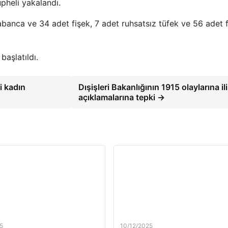
pheli yakalandı.
abanca ve 34 adet fişek, 7 adet ruhsatsız tüfek ve 56 adet 
başlatıldı.
i kadın
Dışişleri Bakanlığının 1915 olaylarına il
açıklamalarına tepki →
5
10/12/2025