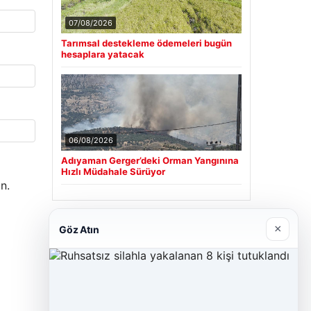
07/08/2026
Tarımsal destekleme ödemeleri bugün
hesaplara yatacak
06/08/2026
Adıyaman Gerger’deki Orman Yangınına
Hızlı Müdahale Sürüyor
n.
Son Eklenen Firmalar
×
Göz Atın
Cengiz Sigorta
23/06/2026