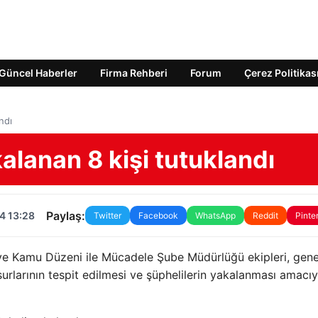
Güncel Haberler
Firma Rehberi
Forum
Çerez Politikas
ndı
alanan 8 kişi tutuklandı
Paylaş:
4 13:28
Twitter
Facebook
WhatsApp
Reddit
Pinte
ve Kamu Düzeni ile Mücadele Şube Müdürlüğü ekipleri, gene
rlarının tespit edilmesi ve şüphelilerin yakalanması amacıy