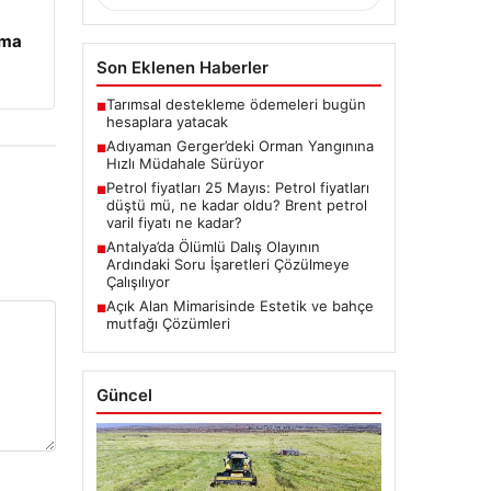
ama
Son Eklenen Haberler
Tarımsal destekleme ödemeleri bugün
■
hesaplara yatacak
Adıyaman Gerger’deki Orman Yangınına
■
Hızlı Müdahale Sürüyor
Petrol fiyatları 25 Mayıs: Petrol fiyatları
■
düştü mü, ne kadar oldu? Brent petrol
varil fiyatı ne kadar?
Antalya’da Ölümlü Dalış Olayının
■
Ardındaki Soru İşaretleri Çözülmeye
Çalışılıyor
Açık Alan Mimarisinde Estetik ve bahçe
■
mutfağı Çözümleri
Güncel