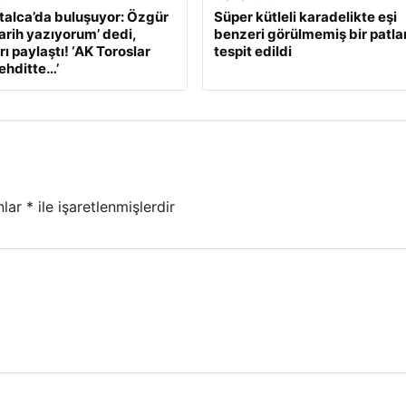
alca’da buluşuyor: Özgür
Süper kütleli karadelikte eşi
Tarih yazıyorum’ dedi,
benzeri görülmemiş bir patl
ı paylaştı! ‘AK Toroslar
tespit edildi
tehditte…’
nlar
*
ile işaretlenmişlerdir