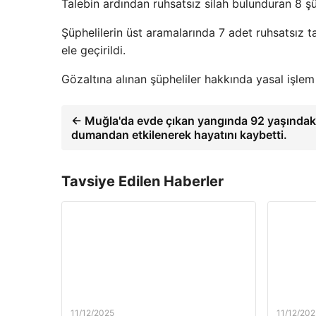
Talebin ardından ruhsatsız silah bulunduran 8 şü
Şüphelilerin üst aramalarında 7 adet ruhsatsız t
ele geçirildi.
Gözaltına alınan şüpheliler hakkında yasal işlem 
← Muğla'da evde çıkan yangında 92 yaşındak
dumandan etkilenerek hayatını kaybetti.
Tavsiye Edilen Haberler
11/12/2025
11/12/202