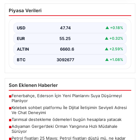
Kelebek sohbet platformu İle Dijital
Piyasa Verileri
İletişimin Seviyeli Adresi Ve Chat
Deneyimi
USD
47.74
▲ +0.18%
İnternet dünyasında kullanıcıların güvenli bir şekilde
bağlantı oluşturması kritik bir önem ifade etmektedir.
EUR
55.25
▲ +0.32%
Günümüzde…
ALTIN
6660.6
▲ +2.59%
BTC
3092677
▲ +1.08%
Son Eklenen Haberler
Fenerbahçe, Ederson İçin Yeni Planlarını Suya Düşürmeyi
■
Planlıyor
Kelebek sohbet platformu İle Dijital İletişimin Seviyeli Adresi
■
Ve Chat Deneyimi
Tarımsal destekleme ödemeleri bugün hesaplara yatacak
■
Adıyaman Gerger’deki Orman Yangınına Hızlı Müdahale
■
Sürüyor
Petrol fiyatları 25 Mayıs: Petrol fiyatları düştü mü, ne kadar
■