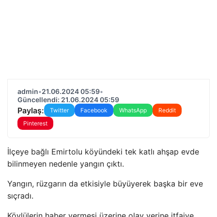
admin
•
21.06.2024 05:59
•
Güncellendi: 21.06.2024 05:59
Paylaş:
Twitter
Facebook
WhatsApp
Reddit
Pinterest
İlçeye bağlı Emirtolu köyündeki tek katlı ahşap evde
bilinmeyen nedenle yangın çıktı.
Yangın, rüzgarın da etkisiyle büyüyerek başka bir eve
sıçradı.
Köylülerin haber vermesi üzerine olay yerine itfaiye,