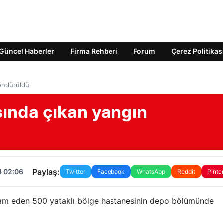
Güncel Haberler
Firma Rehberi
Forum
Çerez Politikas
söndürüldü
sında çıkan yangın
Paylaş:
4 02:06
Twitter
Facebook
WhatsApp
Reddit
Pinte
evam eden 500 yataklı bölge hastanesinin depo bölümünde