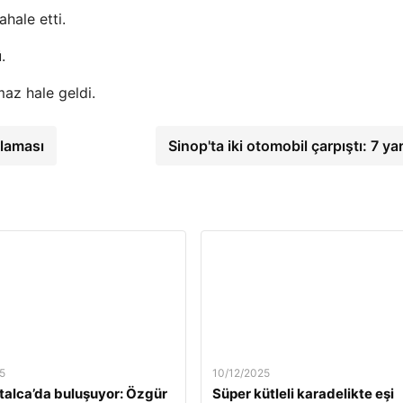
ahale etti.
.
az hale geldi.
ulaması
Sinop'ta iki otomobil çarpıştı: 7 ya
5
10/12/2025
alca’da buluşuyor: Özgür
Süper kütleli karadelikte eşi