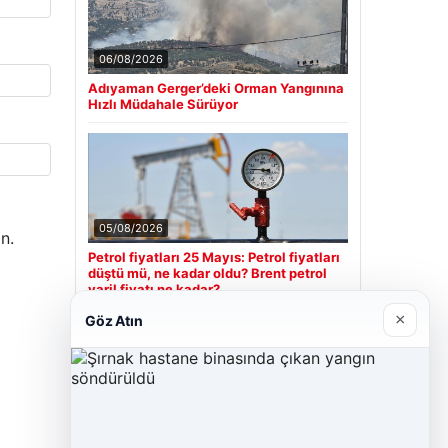
06/08/2026
Adıyaman Gerger’deki Orman Yangınına
Hızlı Müdahale Sürüyor
05/08/2026
n.
Petrol fiyatları 25 Mayıs: Petrol fiyatları
düştü mü, ne kadar oldu? Brent petrol
varil fiyatı ne kadar?
×
Göz Atın
Son Eklenen Firmalar
Cengiz Sigorta
23/06/2026