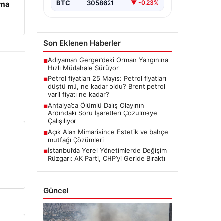
enerji…
BTC
3058621
▼ -0.23%
ama
Son Eklenen Haberler
Adıyaman Gerger’deki Orman Yangınına
■
Hızlı Müdahale Sürüyor
Petrol fiyatları 25 Mayıs: Petrol fiyatları
■
düştü mü, ne kadar oldu? Brent petrol
varil fiyatı ne kadar?
Antalya’da Ölümlü Dalış Olayının
■
Ardındaki Soru İşaretleri Çözülmeye
Çalışılıyor
Açık Alan Mimarisinde Estetik ve bahçe
■
mutfağı Çözümleri
İstanbul’da Yerel Yönetimlerde Değişim
■
Rüzgarı: AK Parti, CHP’yi Geride Bıraktı
Güncel