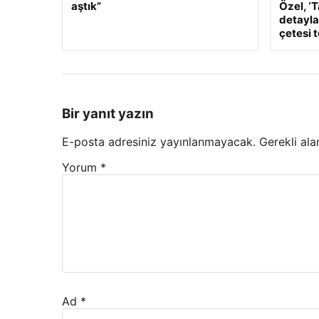
aştık”
Özel, ‘
detaylar
çetesi 
Bir yanıt yazın
E-posta adresiniz yayınlanmayacak.
Gerekli ala
Yorum
*
Ad
*