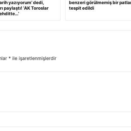
Tarih yazıyorum’ dedi,
benzeri görülmemiş bir patl
ı paylaştı! ‘AK Toroslar
tespit edildi
tehditte…’
nlar
*
ile işaretlenmişlerdir