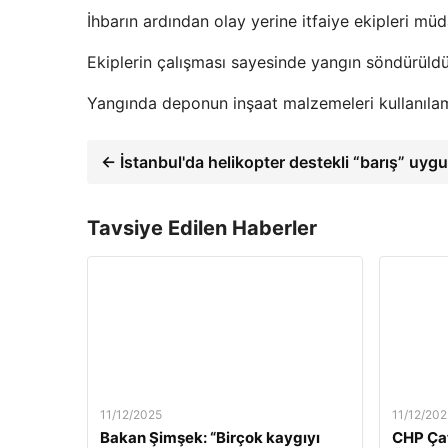
İhbarın ardından olay yerine itfaiye ekipleri müd
Ekiplerin çalışması sayesinde yangın söndürüldü
Yangında deponun inşaat malzemeleri kullanılam
← İstanbul'da helikopter destekli “barış” uyg
Tavsiye Edilen Haberler
11/12/2025
11/12/202
Bakan Şimşek: “Birçok kaygıyı
CHP Çat