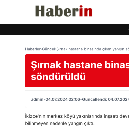
Haberler
›
Güncel
›
Şırnak hastane binasında çıkan yangın 
Şırnak hastane bina
söndürüldü
admin
•
04.07.2024 02:06
•
Güncellendi: 04.07.202
İkizce'nin merkez köyü yakınlarında inşaatı d
bilinmeyen nedenle yangın çıktı.