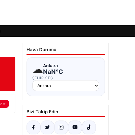
ı
Hava Durumu
☁
Ankara
NaN°C
ŞEHIR SEÇ
rest
Bizi Takip Edin