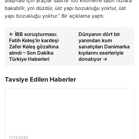
ulaşması için araçlar saatte 100 kilometre sabit hızlara
bakabilir, yol düzdür, üst yapı bozukluğu yoktur, üst
yapı bozukluğu yoktur.” Bir açıklama yaptı.
← İBB soruşturması:
Dünyanın dört bir
Fatih Keleş’in kardeşi
yanından kum
Zafer Keleş gözaltına
sanatçıları Danimarka
alındı – Son Dakika
kıyılarını eserleriyle
Türkiye Haberleri
donatıyor →
Tavsiye Edilen Haberler
11/12/2025