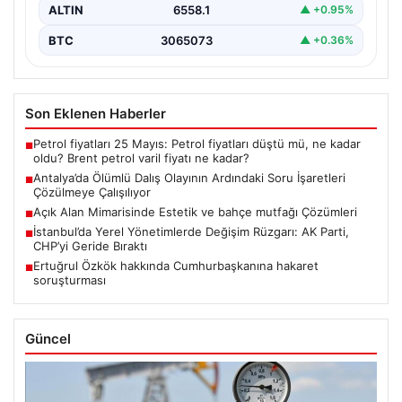
ALTIN
6558.1
▲ +0.95%
BTC
3065073
▲ +0.36%
Son Eklenen Haberler
Petrol fiyatları 25 Mayıs: Petrol fiyatları düştü mü, ne kadar
■
oldu? Brent petrol varil fiyatı ne kadar?
Antalya’da Ölümlü Dalış Olayının Ardındaki Soru İşaretleri
■
Çözülmeye Çalışılıyor
Açık Alan Mimarisinde Estetik ve bahçe mutfağı Çözümleri
■
İstanbul’da Yerel Yönetimlerde Değişim Rüzgarı: AK Parti,
■
CHP’yi Geride Bıraktı
Ertuğrul Özkök hakkında Cumhurbaşkanına hakaret
■
soruşturması
Güncel