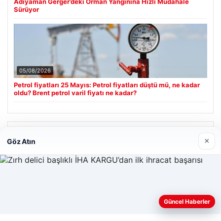
Adıyaman Gerger’deki Orman Yangınına Hızlı Müdahale
Sürüyor
05/08/2026
Petrol fiyatları 25 Mayıs: Petrol fiyatları düştü mü, ne kadar
oldu? Brent petrol varil fiyatı ne kadar?
Son Eklenen Firmalar
×
Göz Atın
Hastaş Beton
26/05/2026
Web sitemizi nasıl kullandığınızı daha iyi anlayabilmek,
Güncel Haberler
deneyiminizi kişiselleştirmek ve geliştirmek amacıyla çerezler
kullanıyoruz.
Çerez Politikamız