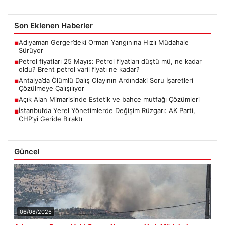
Son Eklenen Haberler
Adıyaman Gerger’deki Orman Yangınına Hızlı Müdahale
■
Sürüyor
Petrol fiyatları 25 Mayıs: Petrol fiyatları düştü mü, ne kadar
■
oldu? Brent petrol varil fiyatı ne kadar?
Antalya’da Ölümlü Dalış Olayının Ardındaki Soru İşaretleri
■
Çözülmeye Çalışılıyor
Açık Alan Mimarisinde Estetik ve bahçe mutfağı Çözümleri
■
İstanbul’da Yerel Yönetimlerde Değişim Rüzgarı: AK Parti,
■
CHP’yi Geride Bıraktı
Güncel
06/08/2026