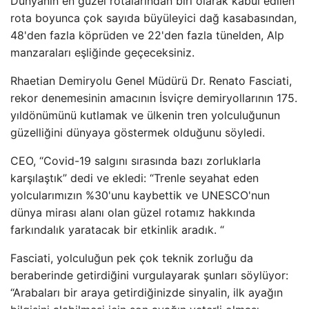
Dünyanın en güzel rotalarından biri olarak kabul edilen
rota boyunca çok sayıda büyüleyici dağ kasabasından,
48'den fazla köprüden ve 22'den fazla tünelden, Alp
manzaraları eşliğinde geçeceksiniz.
Rhaetian Demiryolu Genel Müdürü Dr. Renato Fasciati,
rekor denemesinin amacının İsviçre demiryollarının 175.
yıldönümünü kutlamak ve ülkenin tren yolculuğunun
güzelliğini dünyaya göstermek olduğunu söyledi.
CEO, “Covid-19 salgını sırasında bazı zorluklarla
karşılaştık” dedi ve ekledi: “Trenle seyahat eden
yolcularımızın %30'unu kaybettik ve UNESCO'nun
dünya mirası alanı olan güzel rotamız hakkında
farkındalık yaratacak bir etkinlik aradık. “
Fasciati, yolculuğun pek çok teknik zorluğu da
beraberinde getirdiğini vurgulayarak şunları söylüyor:
“Arabaları bir araya getirdiğinizde sinyalin, ilk ayağın