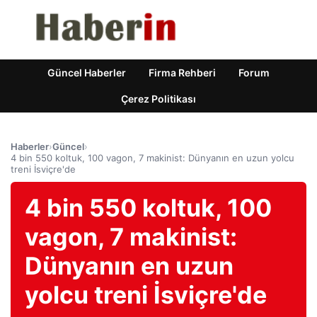
Güncel Haberler
Firma Rehberi
Forum
Çerez Politikası
Haberler
›
Güncel
›
4 bin 550 koltuk, 100 vagon, 7 makinist: Dünyanın en uzun yolcu
treni İsviçre'de
4 bin 550 koltuk, 100
vagon, 7 makinist:
Dünyanın en uzun
yolcu treni İsviçre'de