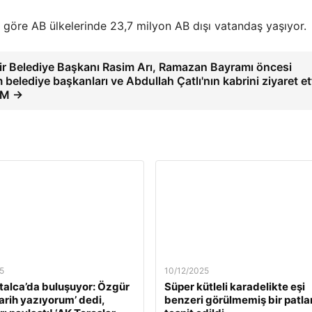
ne göre AB ülkelerinde 23,7 milyon AB dışı vatandaş yaşıyor.
r Belediye Başkanı Rasim Arı, Ramazan Bayramı öncesi
belediye başkanları ve Abdullah Çatlı'nın kabrini ziyaret ett
M →
5
10/12/2025
alca’da buluşuyor: Özgür
Süper kütleli karadelikte eşi
Tarih yazıyorum’ dedi,
benzeri görülmemiş bir patl