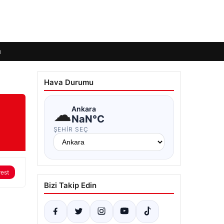
ı
Hava Durumu
☁
Ankara
NaN°C
ŞEHIR SEÇ
rest
Bizi Takip Edin