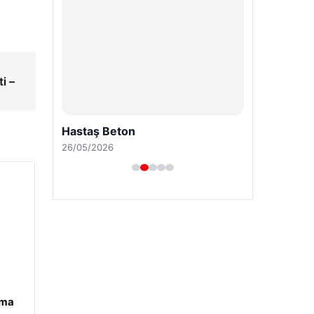
i –
ama