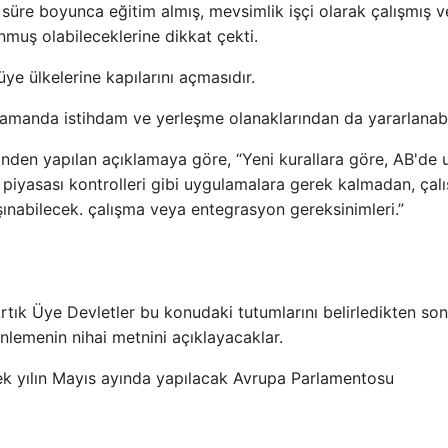
rı süre boyunca eğitim almış, mevsimlik işçi olarak çalışmış 
nmuş olabileceklerine dikkat çekti.
ye ülkelerine kapılarını açmasıdır.
 zamanda istihdam ve yerleşme olanaklarından da yararlanab
'nden yapılan açıklamaya göre, “Yeni kurallara göre, AB'de 
ü piyasası kontrolleri gibi uygulamalara gerek kalmadan, ça
şınabilecek. çalışma veya entegrasyon gereksinimleri.”
tık Üye Devletler bu konudaki tutumlarını belirledikten son
lemenin nihai metnini açıklayacaklar.
ek yılın Mayıs ayında yapılacak Avrupa Parlamentosu