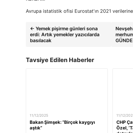
Avrupa istatistik ofisi Eurostat'ın 2021 verileri
← Yemek pişirme günleri sona
Nevşehi
erdi: Artık yemekler yazıcılarda
merhum 
basılacak
GÜNDE
Tavsiye Edilen Haberler
11/12/2025
11/12/202
Bakan Şimşek: “Birçok kaygıyı
CHP Çat
aştık”
Özel, ‘