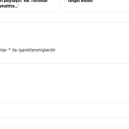
ı paylaştı! ‘AK Toroslar
tespit edildi
tehditte…’
nlar
*
ile işaretlenmişlerdir