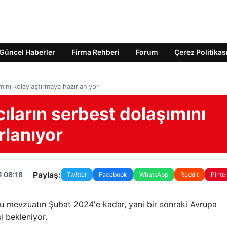
Güncel Haberler
Firma Rehberi
Forum
Çerez Politikas
mını kolaylaştırmaya hazırlanıyor
cıların serbest dolaşımını
rlanıyor
Paylaş:
4 08:18
Twitter
Facebook
WhatsApp
Reddit
Pinte
u mevzuatın Şubat 2024'e kadar, yani bir sonraki Avrupa
 bekleniyor.