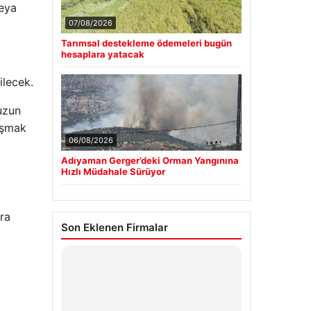
veya
07/08/2026
Tarımsal destekleme ödemeleri bugün
hesaplara yatacak
ilecek.
uzun
lışmak
06/08/2026
Adıyaman Gerger’deki Orman Yangınına
Hızlı Müdahale Sürüyor
ra
Son Eklenen Firmalar
Hastaş Beton
26/05/2026