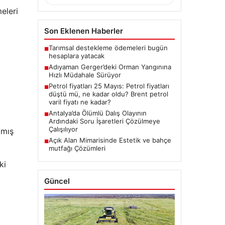
eleri
Son Eklenen Haberler
Tarımsal destekleme ödemeleri bugün
■
hesaplara yatacak
Adıyaman Gerger’deki Orman Yangınına
■
Hızlı Müdahale Sürüyor
Petrol fiyatları 25 Mayıs: Petrol fiyatları
■
düştü mü, ne kadar oldu? Brent petrol
varil fiyatı ne kadar?
Antalya’da Ölümlü Dalış Olayının
■
Ardındaki Soru İşaretleri Çözülmeye
Çalışılıyor
amış
Açık Alan Mimarisinde Estetik ve bahçe
■
mutfağı Çözümleri
ki
Güncel