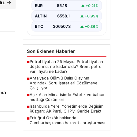
du. →
Antalya’da geçtiğimiz yıl yaşanan
EUR
55.18
▲ +0.21%
ve ölümle sonuçlanan tüplü dalış
olayı, dalış sektöründe ciddi
ALTIN
6558.1
▲ +0.95%
soru…
BTC
3065073
▲ +0.36%
Son Eklenen Haberler
Petrol fiyatları 25 Mayıs: Petrol fiyatları
■
düştü mü, ne kadar oldu? Brent petrol
varil fiyatı ne kadar?
Antalya’da Ölümlü Dalış Olayının
■
Ardındaki Soru İşaretleri Çözülmeye
Çalışılıyor
ama
Açık Alan Mimarisinde Estetik ve bahçe
■
mutfağı Çözümleri
İstanbul’da Yerel Yönetimlerde Değişim
■
Rüzgarı: AK Parti, CHP’yi Geride Bıraktı
Ertuğrul Özkök hakkında
■
Cumhurbaşkanına hakaret soruşturması