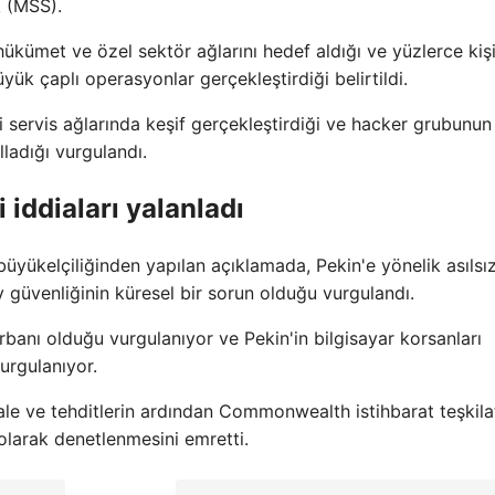
k (MSS).
kümet ve özel sektör ağlarını hedef aldığı ve yüzlerce kiş
büyük çaplı operasyonlar gerçekleştirdiği belirtildi.
 servis ağlarında keşif gerçekleştirdiği ve hacker grubunun
lladığı vurgulandı.
 iddiaları yalanladı
yükelçiliğinden yapılan açıklamada, Pekin'e yönelik asılsız
ay güvenliğinin küresel bir sorun olduğu vurgulandı.
urbanı olduğu vurgulanıyor ve Pekin'in bilgisayar korsanları
vurgulanıyor.
ale ve tehditlerin ardından Commonwealth istihbarat teşkilat
 olarak denetlenmesini emretti.