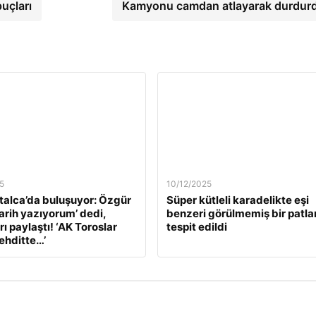
uçları
Kamyonu camdan atlayarak durdur
5
10/12/2025
alca’da buluşuyor: Özgür
Süper kütleli karadelikte eşi
Tarih yazıyorum’ dedi,
benzeri görülmemiş bir patl
ı paylaştı! ‘AK Toroslar
tespit edildi
tehditte…’