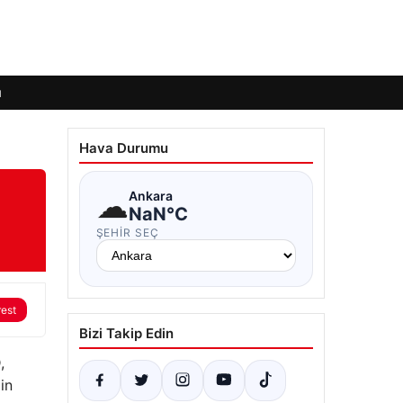
ı
Hava Durumu
☁
Ankara
NaN°C
ŞEHIR SEÇ
rest
Bizi Takip Edin
,
in