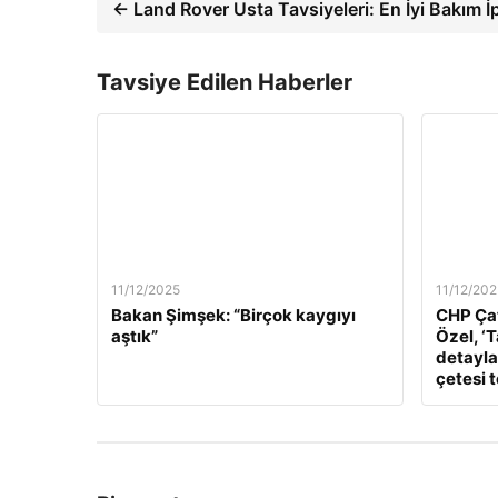
← Land Rover Usta Tavsiyeleri: En İyi Bakım İp
Tavsiye Edilen Haberler
11/12/2025
11/12/202
Bakan Şimşek: “Birçok kaygıyı
CHP Çat
aştık”
Özel, ‘
detaylar
çetesi 