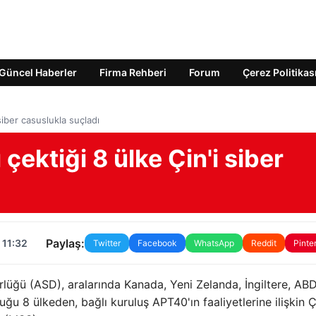
Güncel Haberler
Firma Rehberi
Forum
Çerez Politikas
 siber casuslukla suçladı
çektiği 8 ülke Çin'i siber
Paylaş:
 11:32
Twitter
Facebook
WhatsApp
Reddit
Pinte
ürlüğü (ASD), aralarında Kanada, Yeni Zelanda, İngiltere, ABD
 8 ülkeden, bağlı kuruluş APT40'ın faaliyetlerine ilişkin Ç