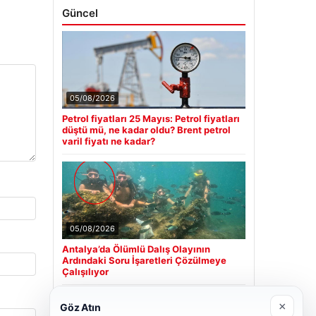
Güncel
05/08/2026
Petrol fiyatları 25 Mayıs: Petrol fiyatları
düştü mü, ne kadar oldu? Brent petrol
varil fiyatı ne kadar?
05/08/2026
Antalya’da Ölümlü Dalış Olayının
Ardındaki Soru İşaretleri Çözülmeye
Çalışılıyor
×
Göz Atın