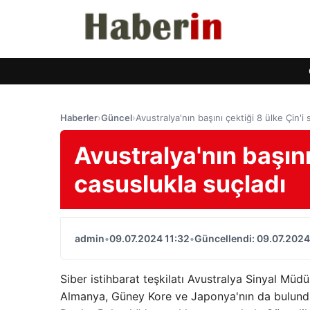
Haberler
›
Güncel
›
Avustralya'nın başını çektiği 8 ülke Çin'i
Avustralya'nın başını 
casuslukla suçladı
admin
•
09.07.2024 11:32
•
Güncellendi: 09.07.2024
Siber istihbarat teşkilatı Avustralya Sinyal Müd
Almanya, Güney Kore ve Japonya'nın da bulunduğu