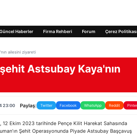
Güncel Haberler
Firma Rehberi
Forum
Çerez Politikas
ın ailesini ziyareti
 şehit Astsubay Kaya'nın
Paylaş:
4 23:00
Twitter
Facebook
WhatsApp
Reddit
Pinte
, 12 Ekim 2023 tarihinde Pençe Kilit Harekat Sahasında
uman'ın Şehit Operasyonunda Piyade Astsubay Başçavuş