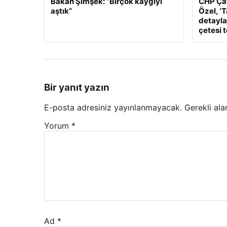
Bakan Şimşek: “Birçok kaygıyı
CHP Çat
aştık”
Özel, ‘
detaylar
çetesi 
Bir yanıt yazın
E-posta adresiniz yayınlanmayacak.
Gerekli ala
Yorum
*
Ad
*