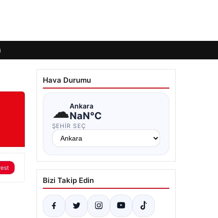
ı
Hava Durumu
☁
Ankara
NaN°C
ŞEHIR SEÇ
rest
Bizi Takip Edin