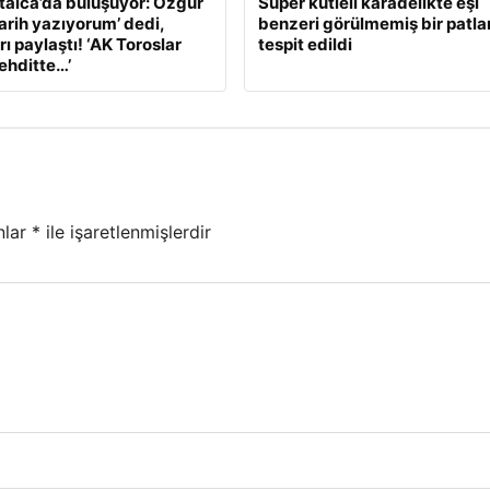
alca’da buluşuyor: Özgür
Süper kütleli karadelikte eşi
Tarih yazıyorum’ dedi,
benzeri görülmemiş bir patl
ı paylaştı! ‘AK Toroslar
tespit edildi
tehditte…’
nlar
*
ile işaretlenmişlerdir