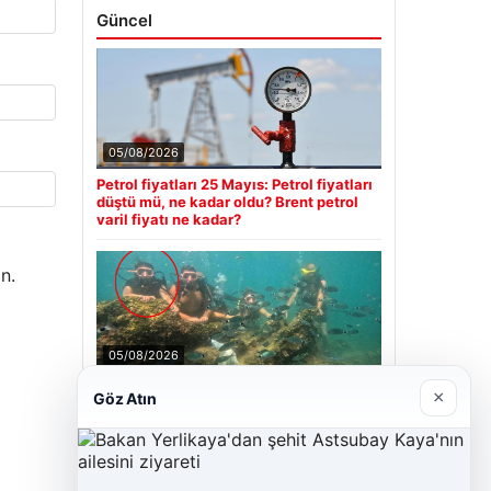
Güncel
05/08/2026
Petrol fiyatları 25 Mayıs: Petrol fiyatları
düştü mü, ne kadar oldu? Brent petrol
varil fiyatı ne kadar?
n.
05/08/2026
Antalya’da Ölümlü Dalış Olayının
×
Göz Atın
Ardındaki Soru İşaretleri Çözülmeye
Çalışılıyor