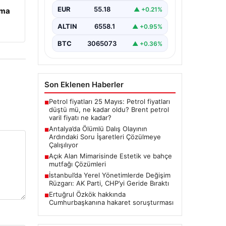
Antalya’da geçtiğimiz yıl yaşanan
EUR
55.18
▲ +0.21%
ama
ve ölümle sonuçlanan tüplü dalış
olayı, dalış sektöründe ciddi
ALTIN
6558.1
▲ +0.95%
soru…
BTC
3065073
▲ +0.36%
Son Eklenen Haberler
Petrol fiyatları 25 Mayıs: Petrol fiyatları
■
düştü mü, ne kadar oldu? Brent petrol
varil fiyatı ne kadar?
Antalya’da Ölümlü Dalış Olayının
■
Ardındaki Soru İşaretleri Çözülmeye
Çalışılıyor
Açık Alan Mimarisinde Estetik ve bahçe
■
mutfağı Çözümleri
İstanbul’da Yerel Yönetimlerde Değişim
■
Rüzgarı: AK Parti, CHP’yi Geride Bıraktı
Ertuğrul Özkök hakkında
■
Cumhurbaşkanına hakaret soruşturması