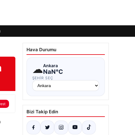
ı
Hava Durumu
a
☁
Ankara
NaN°C
ŞEHIR SEÇ
rest
Bizi Takip Edin
n