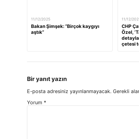
11/12/2025
11/12/202
Bakan Şimşek: “Birçok kaygıyı
CHP Çat
aştık”
Özel, ‘
detaylar
çetesi 
Bir yanıt yazın
E-posta adresiniz yayınlanmayacak.
Gerekli ala
Yorum
*