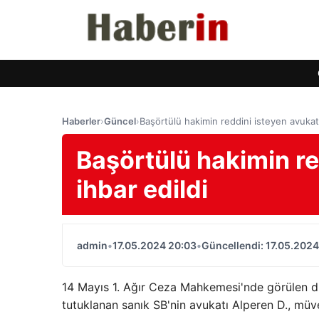
Haberler
›
Güncel
›
Başörtülü hakimin reddini isteyen avukat
Başörtülü hakimin re
ihbar edildi
admin
•
17.05.2024 20:03
•
Güncellendi: 17.05.2024
14 Mayıs 1. Ağır Ceza Mahkemesi'nde görülen d
tutuklanan sanık SB'nin avukatı Alperen D., müve