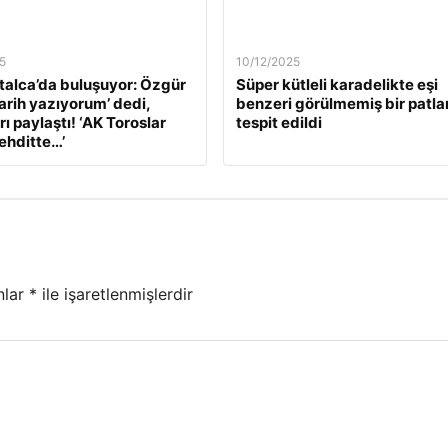
5
10/12/2025
alca’da buluşuyor: Özgür
Süper kütleli karadelikte eşi
Tarih yazıyorum’ dedi,
benzeri görülmemiş bir patl
ı paylaştı! ‘AK Toroslar
tespit edildi
tehditte…’
nlar
*
ile işaretlenmişlerdir