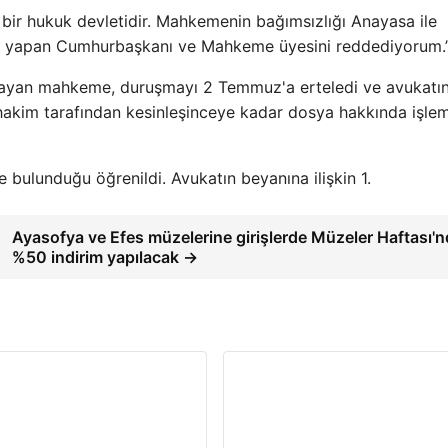
k bir hukuk devletidir. Mahkemenin bağımsızlığı Anayasa ile
rev yapan Cumhurbaşkanı ve Mahkeme üyesini reddediyorum.”
çıklayan mahkeme, duruşmayı 2 Temmuz'a erteledi ve avukatı
 hakim tarafından kesinleşinceye kadar dosya hakkında işle
bulunduğu öğrenildi. Avukatın beyanına ilişkin 1.
Ayasofya ve Efes müzelerine girişlerde Müzeler Haftası'
%50 indirim yapılacak →