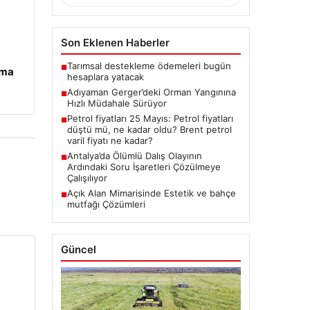
Son Eklenen Haberler
Tarımsal destekleme ödemeleri bugün
■
ama
hesaplara yatacak
Adıyaman Gerger’deki Orman Yangınına
■
Hızlı Müdahale Sürüyor
Petrol fiyatları 25 Mayıs: Petrol fiyatları
■
düştü mü, ne kadar oldu? Brent petrol
varil fiyatı ne kadar?
Antalya’da Ölümlü Dalış Olayının
■
Ardındaki Soru İşaretleri Çözülmeye
Çalışılıyor
Açık Alan Mimarisinde Estetik ve bahçe
■
mutfağı Çözümleri
Güncel