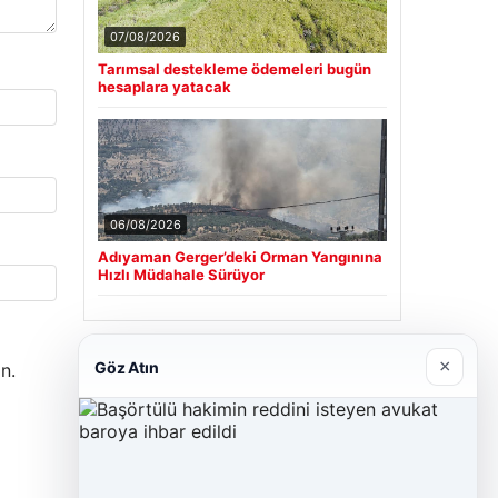
07/08/2026
Tarımsal destekleme ödemeleri bugün
hesaplara yatacak
06/08/2026
Adıyaman Gerger’deki Orman Yangınına
Hızlı Müdahale Sürüyor
Son Eklenen Firmalar
×
Göz Atın
n.
Cengiz Sigorta
23/06/2026