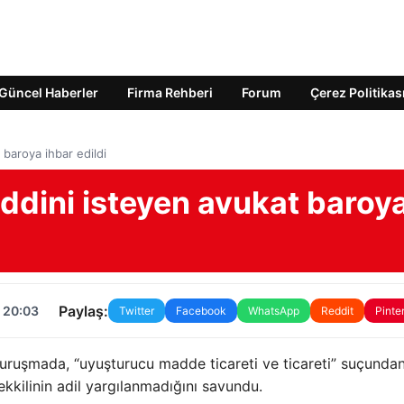
Güncel Haberler
Firma Rehberi
Forum
Çerez Politikas
 baroya ihbar edildi
ddini isteyen avukat baroy
Paylaş:
 20:03
Twitter
Facebook
WhatsApp
Reddit
Pinte
uruşmada, “uyuşturucu madde ticareti ve ticareti” suçunda
kkilinin adil yargılanmadığını savundu.