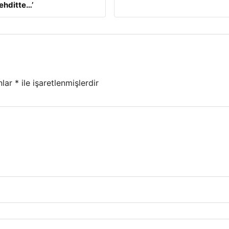
tehditte…’
nlar
*
ile işaretlenmişlerdir