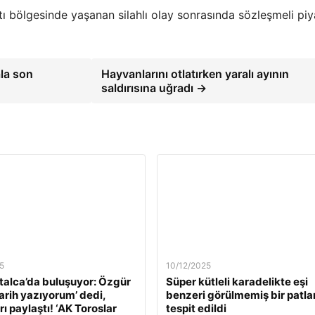
ı bölgesinde yaşanan silahlı olay sonrasında sözleşmeli pi
la son
Hayvanlarını otlatırken yaralı ayının
saldırısına uğradı →
5
10/12/2025
alca’da buluşuyor: Özgür
Süper kütleli karadelikte eşi
Tarih yazıyorum’ dedi,
benzeri görülmemiş bir patl
ı paylaştı! ‘AK Toroslar
tespit edildi