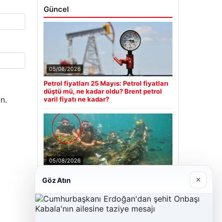
Güncel
05/08/2026
Petrol fiyatları 25 Mayıs: Petrol fiyatları
düştü mü, ne kadar oldu? Brent petrol
n.
varil fiyatı ne kadar?
05/08/2026
Antalya’da Ölümlü Dalış Olayının
×
Göz Atın
Ardındaki Soru İşaretleri Çözülmeye
Çalışılıyor