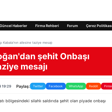
Güncel Haberler
Firma Rehberi
Forum
Çerez Politikas
Kabala'nın ailesine taziye mesajı
ğan'dan şehit Onbaşı
aziye mesajı
Paylaş:
4 19:29
Twitter
Facebook
WhatsApp
Reddit
Pinte
 bölgesindeki silahlı saldırıda şehit olan piyade onbaşı