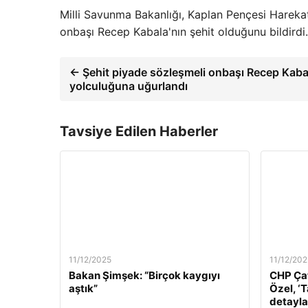
Milli Savunma Bakanlığı, Kaplan Pençesi Harekat
onbaşı Recep Kabala'nın şehit olduğunu bildirdi.
← Şehit piyade sözleşmeli onbaşı Recep Kaba
yolculuğuna uğurlandı
Tavsiye Edilen Haberler
11/12/2025
11/12/202
Bakan Şimşek: “Birçok kaygıyı
CHP Çat
aştık”
Özel, ‘
detaylar