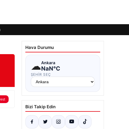
ı
Hava Durumu
☁
Ankara
NaN°C
ŞEHIR SEÇ
rest
Bizi Takip Edin