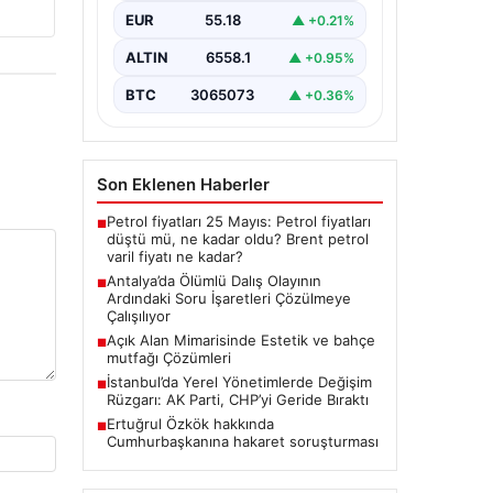
Antalya’da geçtiğimiz yıl yaşanan
EUR
55.18
▲ +0.21%
ve ölümle sonuçlanan tüplü dalış
olayı, dalış sektöründe ciddi
ALTIN
6558.1
▲ +0.95%
soru…
BTC
3065073
▲ +0.36%
Son Eklenen Haberler
Petrol fiyatları 25 Mayıs: Petrol fiyatları
■
düştü mü, ne kadar oldu? Brent petrol
varil fiyatı ne kadar?
Antalya’da Ölümlü Dalış Olayının
■
Ardındaki Soru İşaretleri Çözülmeye
Çalışılıyor
Açık Alan Mimarisinde Estetik ve bahçe
■
mutfağı Çözümleri
İstanbul’da Yerel Yönetimlerde Değişim
■
Rüzgarı: AK Parti, CHP’yi Geride Bıraktı
Ertuğrul Özkök hakkında
■
Cumhurbaşkanına hakaret soruşturması