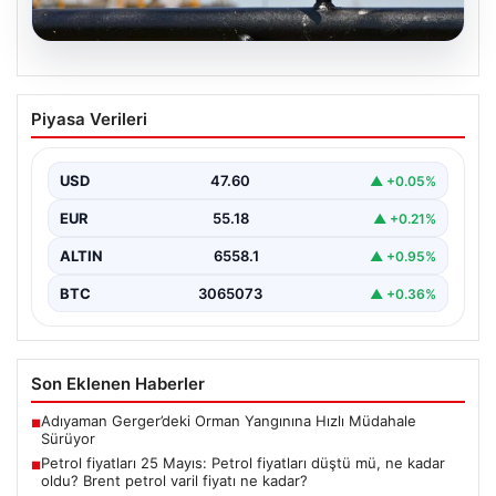
05.08.2026
Petrol fiyatları 25 Mayıs: Petrol fiyatları
Piyasa Verileri
düştü mü, ne kadar oldu? Brent petrol
varil fiyatı ne kadar?
USD
47.60
▲ +0.05%
{“title”: “Petrol fiyatları 25 Mayıs: Güncel petrol fiyatları
ve gelişmeler”, “content”: “ Küresel enerji…
EUR
55.18
▲ +0.21%
ALTIN
6558.1
▲ +0.95%
BTC
3065073
▲ +0.36%
Son Eklenen Haberler
Adıyaman Gerger’deki Orman Yangınına Hızlı Müdahale
■
Sürüyor
Petrol fiyatları 25 Mayıs: Petrol fiyatları düştü mü, ne kadar
■
oldu? Brent petrol varil fiyatı ne kadar?