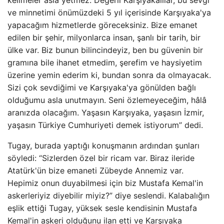
kelimeler asla yetmez. Değerli Karşıyakalılar, bu sevgi
ve minnetimi önümüzdeki 5 yıl içerisinde Karşıyaka'ya
yapacağım hizmetlerde göreceksiniz. Bize emanet
edilen bir şehir, milyonlarca insan, şanlı bir tarih, bir
ülke var. Biz bunun bilincindeyiz, ben bu güvenin bir
gramına bile ihanet etmedim, şerefim ve haysiyetim
üzerine yemin ederim ki, bundan sonra da olmayacak.
Sizi çok sevdiğimi ve Karşıyaka'ya gönülden bağlı
olduğumu asla unutmayın. Seni özlemeyeceğim, hâlâ
aranızda olacağım. Yaşasın Karşıyaka, yaşasın İzmir,
yaşasın Türkiye Cumhuriyeti demek istiyorum” dedi.
Tugay, burada yaptığı konuşmanın ardından şunları
söyledi: “Sizlerden özel bir ricam var. Biraz ileride
Atatürk'ün bize emaneti Zübeyde Annemiz var.
Hepimiz onun duyabilmesi için biz Mustafa Kemal'in
askerleriyiz diyebilir miyiz?” diye seslendi. Kalabalığın
eşlik ettiği Tugay, yüksek sesle kendisinin Mustafa
Kemal'in askeri olduğunu ilan etti ve Karşıyaka