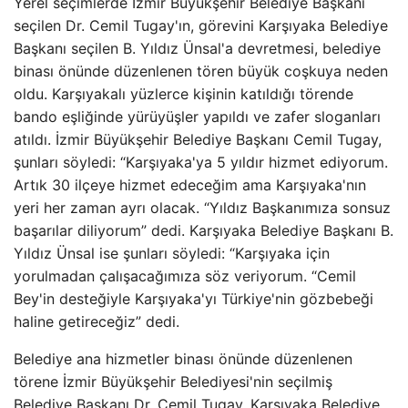
Yerel seçimlerde İzmir Büyükşehir Belediye Başkanı
seçilen Dr. Cemil Tugay'ın, görevini Karşıyaka Belediye
Başkanı seçilen B. Yıldız Ünsal'a devretmesi, belediye
binası önünde düzenlenen tören büyük coşkuya neden
oldu. Karşıyakalı yüzlerce kişinin katıldığı törende
bando eşliğinde yürüyüşler yapıldı ve zafer sloganları
atıldı. İzmir Büyükşehir Belediye Başkanı Cemil Tugay,
şunları söyledi: “Karşıyaka'ya 5 yıldır hizmet ediyorum.
Artık 30 ilçeye hizmet edeceğim ama Karşıyaka'nın
yeri her zaman ayrı olacak. “Yıldız Başkanımıza sonsuz
başarılar diliyorum” dedi. Karşıyaka Belediye Başkanı B.
Yıldız Ünsal ise şunları söyledi: “Karşıyaka için
yorulmadan çalışacağımıza söz veriyorum. “Cemil
Bey'in desteğiyle Karşıyaka'yı Türkiye'nin gözbebeği
haline getireceğiz” dedi.
Belediye ana hizmetler binası önünde düzenlenen
törene İzmir Büyükşehir Belediyesi'nin seçilmiş
Belediye Başkanı Dr. Cemil Tugay, Karşıyaka Belediye