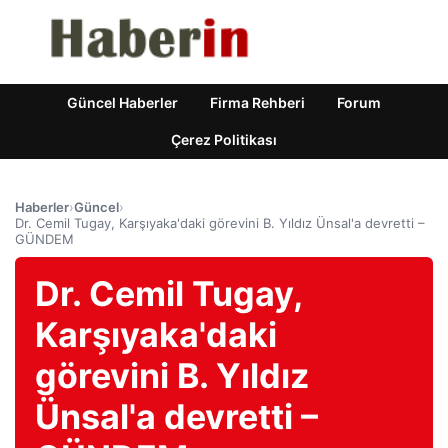
Güncel Haberler
Firma Rehberi
Forum
Çerez Politikası
Haberler
›
Güncel
›
Dr. Cemil Tugay, Karşıyaka'daki görevini B. Yıldız Ünsal'a devretti –
GÜNDEM
Dr. Cemil Tugay,
Karşıyaka'daki
görevini B. Yıldız
Ünsal'a devretti –