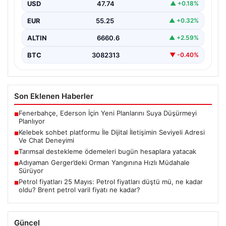
USD
47.74
▲ +0.18%
İnternet dünyasında kullanıcıların güvenli bir şekilde
bağlantı oluşturması kritik bir önem ifade etmektedir.
EUR
55.25
▲ +0.32%
Günümüzde…
ALTIN
6660.6
▲ +2.59%
BTC
3082313
▼ -0.40%
Son Eklenen Haberler
Fenerbahçe, Ederson İçin Yeni Planlarını Suya Düşürmeyi
■
Planlıyor
Kelebek sohbet platformu İle Dijital İletişimin Seviyeli Adresi
■
Ve Chat Deneyimi
Tarımsal destekleme ödemeleri bugün hesaplara yatacak
■
Adıyaman Gerger’deki Orman Yangınına Hızlı Müdahale
■
Sürüyor
Petrol fiyatları 25 Mayıs: Petrol fiyatları düştü mü, ne kadar
■
oldu? Brent petrol varil fiyatı ne kadar?
Güncel