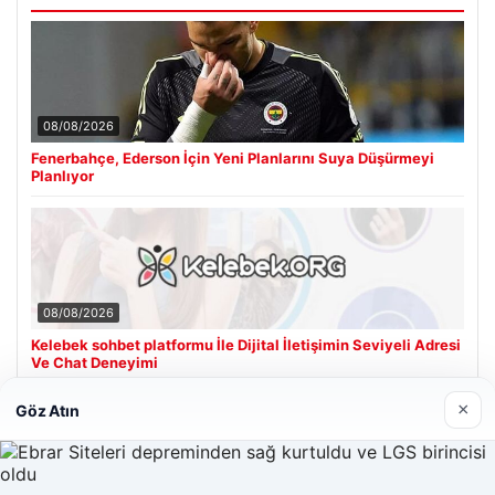
08/08/2026
Fenerbahçe, Ederson İçin Yeni Planlarını Suya Düşürmeyi
Planlıyor
08/08/2026
Kelebek sohbet platformu İle Dijital İletişimin Seviyeli Adresi
Ve Chat Deneyimi
×
Göz Atın
Son Eklenen Firmalar