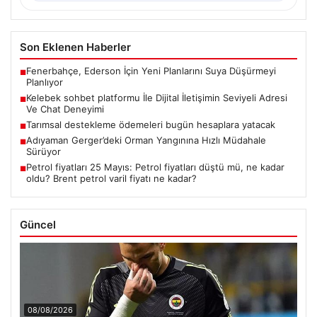
Son Eklenen Haberler
Fenerbahçe, Ederson İçin Yeni Planlarını Suya Düşürmeyi
■
Planlıyor
Kelebek sohbet platformu İle Dijital İletişimin Seviyeli Adresi
■
Ve Chat Deneyimi
Tarımsal destekleme ödemeleri bugün hesaplara yatacak
■
Adıyaman Gerger’deki Orman Yangınına Hızlı Müdahale
■
Sürüyor
Petrol fiyatları 25 Mayıs: Petrol fiyatları düştü mü, ne kadar
■
oldu? Brent petrol varil fiyatı ne kadar?
Güncel
08/08/2026