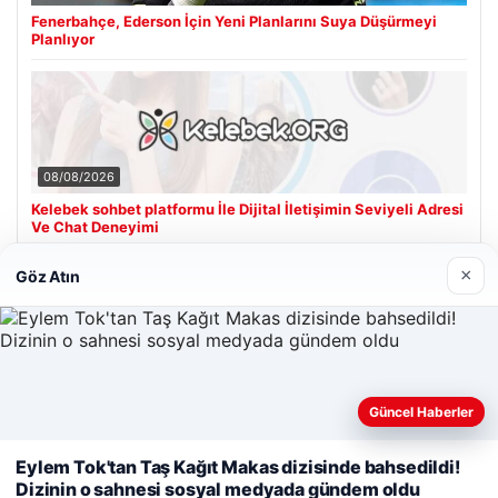
Fenerbahçe, Ederson İçin Yeni Planlarını Suya Düşürmeyi
Planlıyor
08/08/2026
Kelebek sohbet platformu İle Dijital İletişimin Seviyeli Adresi
Ve Chat Deneyimi
×
Göz Atın
Son Eklenen Firmalar
Güncel Haberler
Web sitemizi nasıl kullandığınızı daha iyi anlayabilmek,
deneyiminizi kişiselleştirmek ve geliştirmek amacıyla çerezler
Eylem Tok'tan Taş Kağıt Makas dizisinde bahsedildi!
kullanıyoruz.
Çerez Politikamız
Dizinin o sahnesi sosyal medyada gündem oldu