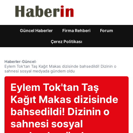
Güncel Haberler
Firma Rehberi
Forum
Çerez Politikası
Haberler
›
Güncel
›
Eylem Tok'tan Taş Kağıt Makas dizisinde bahsedildi! Dizinin o
sahnesi sosyal medyada gündem oldu
Eylem Tok'tan Taş
Kağıt Makas dizisinde
bahsedildi! Dizinin o
sahnesi sosyal