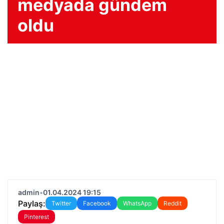
medyada gündem
oldu
admin
•
01.04.2024 19:15
Paylaş:
Twitter
Facebook
WhatsApp
Reddit
Pinterest