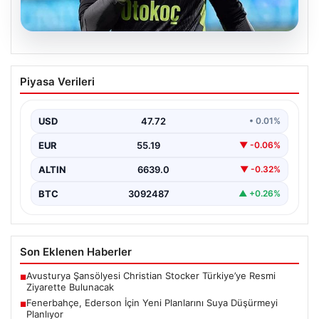
08.08.2026
Fenerbahçe, Ederson İçin Yeni
Piyasa Verileri
Planlarını Suya Düşürmeyi Planlıyor
Süper Lig’de rekabetçi kadrosunu güçlendirmeyi
sürdüren Fenerbahçe yönetimi, kaleci rotasyonunda
USD
47.72
• 0.01%
köklü bir değişikliğe hazırlanıyor.…
EUR
55.19
▼ -0.06%
ALTIN
6639.0
▼ -0.32%
BTC
3092487
▲ +0.26%
Son Eklenen Haberler
Avusturya Şansölyesi Christian Stocker Türkiye’ye Resmi
■
Ziyarette Bulunacak
Fenerbahçe, Ederson İçin Yeni Planlarını Suya Düşürmeyi
■
Planlıyor