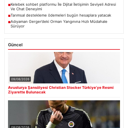
Kelebek sohbet platformu İle Dijital İletişimin Seviyeli Adresi
■
Ve Chat Deneyimi
Tarımsal destekleme ödemeleri bugün hesaplara yatacak
■
Adıyaman Gerger’deki Orman Yangınına Hızlı Müdahale
■
Sürüyor
Güncel
09/08/2026
Avusturya Şansölyesi Christian Stocker Türkiye’ye Resmi
Ziyarette Bulunacak
08/08/2026