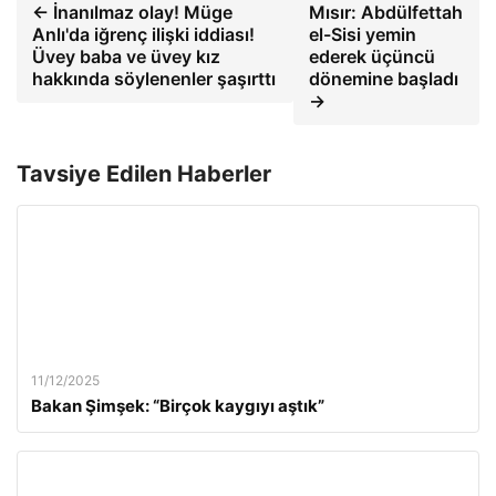
← İnanılmaz olay! Müge
Mısır: Abdülfettah
Anlı'da iğrenç ilişki iddiası!
el-Sisi yemin
Üvey baba ve üvey kız
ederek üçüncü
hakkında söylenenler şaşırttı
dönemine başladı
→
Tavsiye Edilen Haberler
11/12/2025
Bakan Şimşek: “Birçok kaygıyı aştık”