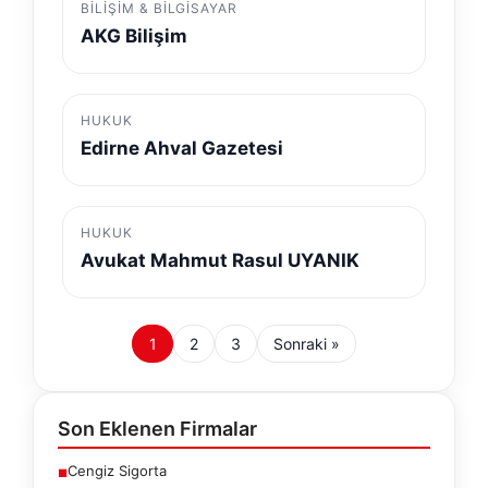
BILIŞIM & BILGISAYAR
AKG Bilişim
HUKUK
Edirne Ahval Gazetesi
HUKUK
Avukat Mahmut Rasul UYANIK
1
2
3
Sonraki »
Son Eklenen Firmalar
Cengiz Sigorta
■