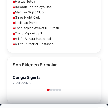
Hastaş Beton
■
Bulkoon Toptan Ayakkabı
■
Magusa Night Club
■
Girne Night Club
■
Ladiksan Parke
■
Enes Kaplan Avukatlık Bürosu
■
Trend Yapı Akustik
■
A Life Ankara Hastanesi
■
A Life Pursaklar Hastanesi
■
Son Eklenen Firmalar
Hastaş Beton
26/05/2026