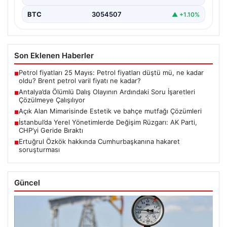
BTC
3054507
▲ +1.10%
Son Eklenen Haberler
Petrol fiyatları 25 Mayıs: Petrol fiyatları düştü mü, ne kadar
■
oldu? Brent petrol varil fiyatı ne kadar?
Antalya’da Ölümlü Dalış Olayının Ardındaki Soru İşaretleri
■
Çözülmeye Çalışılıyor
Açık Alan Mimarisinde Estetik ve bahçe mutfağı Çözümleri
■
İstanbul’da Yerel Yönetimlerde Değişim Rüzgarı: AK Parti,
■
CHP’yi Geride Bıraktı
Ertuğrul Özkök hakkında Cumhurbaşkanına hakaret
■
soruşturması
Güncel