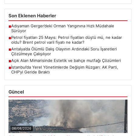
tüplü dalış olayı, dalış sektöründe ciddi soru…
EUR
55.18
▲ +0.21%
ALTIN
6558.1
▲ +0.95%
BTC
3065073
▲ +0.36%
Son Eklenen Haberler
Adıyaman Gerger’deki Orman Yangınına Hızlı Müdahale
■
Sürüyor
Petrol fiyatları 25 Mayıs: Petrol fiyatları düştü mü, ne kadar
■
oldu? Brent petrol varil fiyatı ne kadar?
Antalya’da Ölümlü Dalış Olayının Ardındaki Soru İşaretleri
■
Çözülmeye Çalışılıyor
Açık Alan Mimarisinde Estetik ve bahçe mutfağı Çözümleri
■
İstanbul’da Yerel Yönetimlerde Değişim Rüzgarı: AK Parti,
■
CHP’yi Geride Bıraktı
Güncel