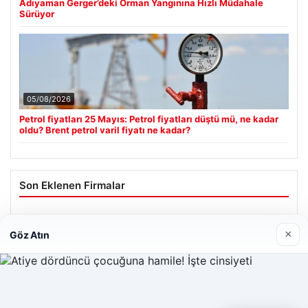
06/08/2026
Adıyaman Gerger’deki Orman Yangınına Hızlı Müdahale
Sürüyor
05/08/2026
Petrol fiyatları 25 Mayıs: Petrol fiyatları düştü mü, ne kadar
oldu? Brent petrol varil fiyatı ne kadar?
×
Göz Atın
Son Eklenen Firmalar
Hastaş Beton
Web sitemizi nasıl kullandığınızı daha iyi anlayabilmek,