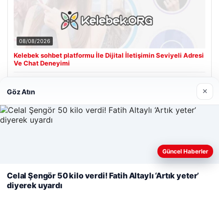
08/08/2026
Kelebek sohbet platformu İle Dijital İletişimin Seviyeli Adresi
Ve Chat Deneyimi
×
Göz Atın
Son Eklenen Firmalar
Cengiz Sigorta
23/06/2026
Web sitemizi nasıl kullandığınızı daha iyi anlayabilmek,
Güncel Haberler
deneyiminizi kişiselleştirmek ve geliştirmek amacıyla çerezler
kullanıyoruz.
Çerez Politikamız
Celal Şengör 50 kilo verdi! Fatih Altaylı ‘Artık yeter’
diyerek uyardı
Reddet
Kabul Et
© 2026 Haberiniz Olsun – Güncel Haberler