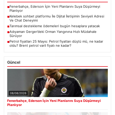
Fenerbahçe, Ederson İçin Yeni Planlarını Suya Düşürmeyi
■
Planlıyor
Kelebek sohbet platformu İle Dijital İletişimin Seviyeli Adresi
■
Ve Chat Deneyimi
Tarımsal destekleme ödemeleri bugün hesaplara yatacak
■
Adıyaman Gerger’deki Orman Yangınına Hızlı Müdahale
■
Sürüyor
Petrol fiyatları 25 Mayıs: Petrol fiyatları düştü mü, ne kadar
■
oldu? Brent petrol varil fiyatı ne kadar?
Güncel
08/08/2026
Fenerbahçe, Ederson İçin Yeni Planlarını Suya Düşürmeyi
Planlıyor