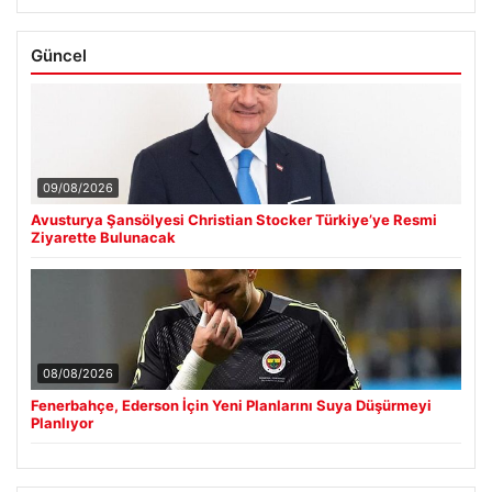
Güncel
09/08/2026
Avusturya Şansölyesi Christian Stocker Türkiye’ye Resmi
Ziyarette Bulunacak
08/08/2026
Fenerbahçe, Ederson İçin Yeni Planlarını Suya Düşürmeyi
Planlıyor