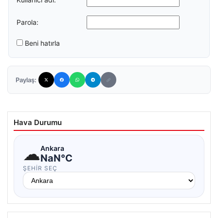
Parola:
Beni hatırla
Paylaş:
Hava Durumu
☁
Ankara
NaN°C
ŞEHIR SEÇ