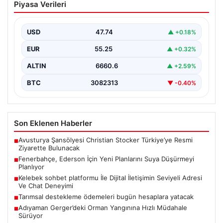
Piyasa Verileri
Planlarını Suya Düşürmeyi Planlıyor
Süper Lig’de rekabetçi kadrosunu güçlendirmeyi
sürdüren Fenerbahçe yönetimi, kaleci rotasyonunda
USD
47.74
▲ +0.18%
köklü bir değişikliğe hazırlanıyor.…
EUR
55.25
▲ +0.32%
ALTIN
6660.6
▲ +2.59%
BTC
3082313
▼ -0.40%
Son Eklenen Haberler
Avusturya Şansölyesi Christian Stocker Türkiye’ye Resmi
■
Ziyarette Bulunacak
Fenerbahçe, Ederson İçin Yeni Planlarını Suya Düşürmeyi
■
Planlıyor
Kelebek sohbet platformu İle Dijital İletişimin Seviyeli Adresi
■
Ve Chat Deneyimi
Tarımsal destekleme ödemeleri bugün hesaplara yatacak
■
Adıyaman Gerger’deki Orman Yangınına Hızlı Müdahale
■
Sürüyor