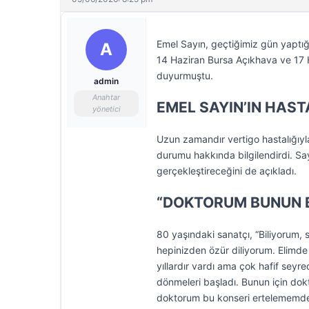
Emel Sayın, geçtiğimiz gün yaptığı
A
14 Haziran Bursa Açıkhava ve 17 Ha
duyurmuştu.
admin
Anahtar
EMEL SAYIN’IN HAST
yönetici
Uzun zamandır vertigo hastalığıyl
durumu hakkında bilgilendirdi. Sayı
gerçekleştireceğini de açıkladı.
“DOKTORUM BUNUN Bİ
80 yaşındaki sanatçı, “Biliyorum, 
hepinizden özür diliyorum. Elimde 
yıllardır vardı ama çok hafif sey
dönmeleri başladı. Bunun için do
doktorum bu konseri ertelememde