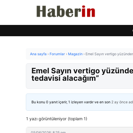
Ana sayfa
›
Forumlar
›
Magazin
›
Emel Sayın vertigo yüzünden k
Emel Sayın vertigo yüzünden 
tedavisi alacağım”
Bu konu 0 yanıt içerir, 1 izleyen vardır ve en son
2 ay önce
ad
1 yazı görüntüleniyor (toplam 1)
05/06/2026: 8:25 pm