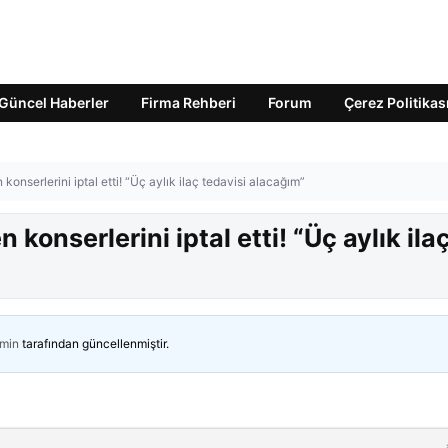
Güncel Haberler
Firma Rehberi
Forum
Çerez Politikas
onserlerini iptal etti! “Üç aylık ilaç tedavisi alacağım”
konserlerini iptal etti! “Üç aylık ila
min
tarafından güncellenmiştir.