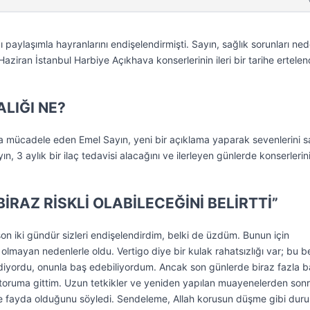
 paylaşımla hayranlarını endişelendirmişti. Sayın, sağlık sorunları ned
ziran İstanbul Harbiye Açıkhava konserlerinin ileri bir tarihe ertelen
ALIĞI NE?
a mücadele eden Emel Sayın, yeni bir açıklama yaparak sevenlerini s
n, 3 aylık bir ilaç tedavisi alacağını ve ilerleyen günlerde konserlerin
RAZ RİSKLİ OLABİLECEĞİNİ BELİRTTİ”
son iki gündür sizleri endişelendirdim, belki de üzdüm. Bunun için
olmayan nedenlerle oldu. Vertigo diye bir kulak rahatsızlığı var; bu 
rediyordu, onunla baş edebiliyordum. Ancak son günlerde biraz fazla b
ktoruma gittim. Uzun tetkikler ve yeniden yapılan muayenelerden son
 fayda olduğunu söyledi. Sendeleme, Allah korusun düşme gibi duru