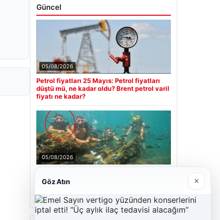
Güncel
05/08/2026
Petrol fiyatları 25 Mayıs: Petrol fiyatları
düştü mü, ne kadar oldu? Brent petrol varil
fiyatı ne kadar?
05/08/2026
Antalya’da Ölümlü Dalış Olayının
Ardındaki Soru İşaretleri Çözülmeye
×
Göz Atın
Çalışılıyor