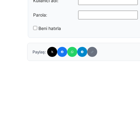
Kullanıcı adı:
Parola:
Beni hatırla
Paylaş: