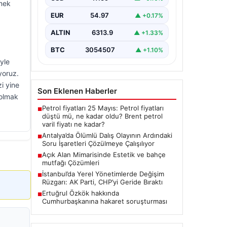
emek
Antalya'da geçtiğimiz yıl yaşanan ve
EUR
54.97
▲ +0.17%
ölümle sonuçlanan tüplü dalış olayı,
dalış sektöründe ciddi soru…
ALTIN
6313.9
▲ +1.33%
BTC
3054507
▲ +1.10%
yle
ıyoruz.
i yine
Son Eklenen Haberler
 olmak
Petrol fiyatları 25 Mayıs: Petrol fiyatları
■
düştü mü, ne kadar oldu? Brent petrol
varil fiyatı ne kadar?
Antalya’da Ölümlü Dalış Olayının Ardındaki
■
Soru İşaretleri Çözülmeye Çalışılıyor
Açık Alan Mimarisinde Estetik ve bahçe
■
mutfağı Çözümleri
İstanbul’da Yerel Yönetimlerde Değişim
■
Rüzgarı: AK Parti, CHP’yi Geride Bıraktı
Ertuğrul Özkök hakkında
■
Cumhurbaşkanına hakaret soruşturması