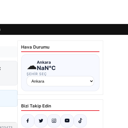
ı
Hava Durumu
☁
Ankara
ç
NaN°C
ŞEHIR SEÇ
Bizi Takip Edin
#23473