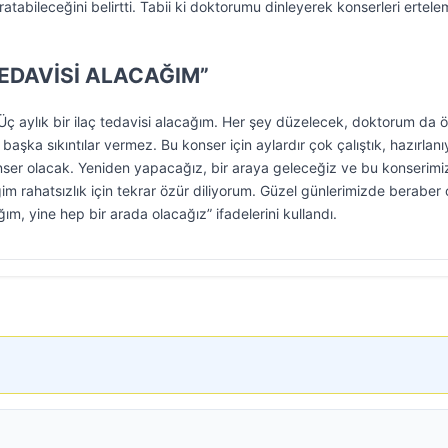
aratabileceğini belirtti. Tabii ki doktorumu dinleyerek konserleri ertel
TEDAVİSİ ALACAĞIM”
ç aylık bir ilaç tedavisi alacağım. Her şey düzelecek, doktorum da ö
e başka sıkıntılar vermez. Bu konser için aylardır çok çalıştık, hazırlan
nser olacak. Yeniden yapacağız, bir araya geleceğiz ve bu konserimiz
ğim rahatsızlık için tekrar özür diliyorum. Güzel günlerimizde beraber
, yine hep bir arada olacağız” ifadelerini kullandı.