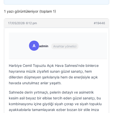
1 yazı görüntüleniyor (toplam 1)
17/05/2026: 6:12 pm
#19446
A
admin
Anahtar yönetici
Harbiye Cemil Topuzlu Açık Hava Sahnesi’nde binlerce
hayranına müzik ziyafeti sunan güzel sanatçı, hem
dillerden düşmeyen şarkılarıyla hem de enerjisiyle açık
havada unutulmaz anlar yaşattı.
Sahnede derin yırtmaçlı, pelerin detaylı ve asimetrik
kesim asil beyaz bir elbise tercih eden güzel sanatçı, bu
kombinasyonu içine giydiği siyah çorap ve siyah topuklu
ayakkabılarla tamamlayarak ezber bozan bir stile imza