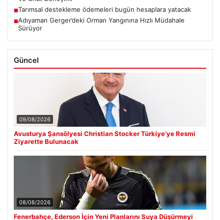
Tarımsal destekleme ödemeleri bugün hesaplara yatacak
■
Adıyaman Gerger’deki Orman Yangınına Hızlı Müdahale
■
Sürüyor
Güncel
09/08/2026
Avusturya Şansölyesi Christian Stocker Türkiye’ye Resmi
Ziyarette Bulunacak
08/08/2026
Fenerbahçe, Ederson İçin Yeni Planlarını Suya Düşürmeyi