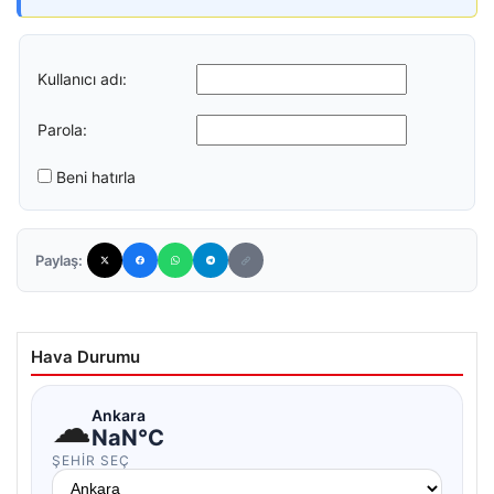
Kullanıcı adı:
Parola:
Beni hatırla
Paylaş:
Hava Durumu
☁
Ankara
NaN°C
ŞEHIR SEÇ