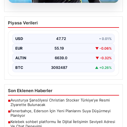
08.08.2026
Fenerbahçe, Ederson İçin Yeni
Piyasa Verileri
Planlarını Suya Düşürmeyi Planlıyor
Süper Lig’de rekabetçi kadrosunu güçlendirmeyi
sürdüren Fenerbahçe yönetimi, kaleci rotasyonunda
USD
47.72
• 0.01%
köklü bir değişikliğe hazırlanıyor.…
EUR
55.19
▼ -0.06%
ALTIN
6639.0
▼ -0.32%
BTC
3092487
▲ +0.26%
Son Eklenen Haberler
Avusturya Şansölyesi Christian Stocker Türkiye’ye Resmi
■
Ziyarette Bulunacak
Fenerbahçe, Ederson İçin Yeni Planlarını Suya Düşürmeyi
■
Planlıyor
Kelebek sohbet platformu İle Dijital İletişimin Seviyeli Adresi
■
Ve Chat Deneyimi