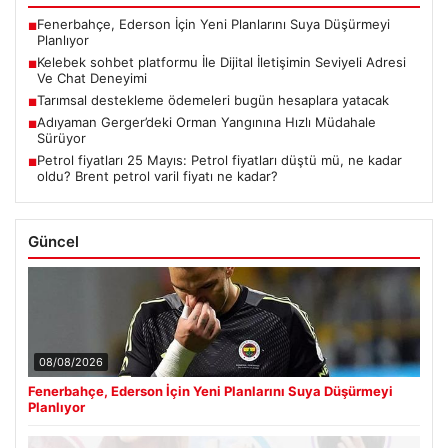
Fenerbahçe, Ederson İçin Yeni Planlarını Suya Düşürmeyi
■
Planlıyor
Kelebek sohbet platformu İle Dijital İletişimin Seviyeli Adresi
■
Ve Chat Deneyimi
Tarımsal destekleme ödemeleri bugün hesaplara yatacak
■
Adıyaman Gerger’deki Orman Yangınına Hızlı Müdahale
■
Sürüyor
Petrol fiyatları 25 Mayıs: Petrol fiyatları düştü mü, ne kadar
■
oldu? Brent petrol varil fiyatı ne kadar?
Güncel
08/08/2026
Fenerbahçe, Ederson İçin Yeni Planlarını Suya Düşürmeyi
Planlıyor