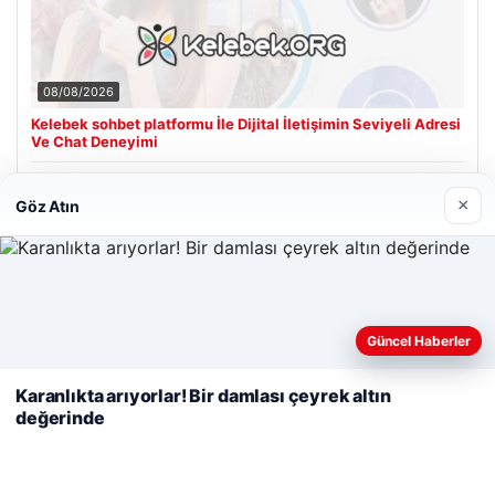
08/08/2026
Kelebek sohbet platformu İle Dijital İletişimin Seviyeli Adresi
Ve Chat Deneyimi
×
Göz Atın
Son Eklenen Firmalar
Cengiz Sigorta
23/06/2026
Web sitemizi nasıl kullandığınızı daha iyi anlayabilmek,
Güncel Haberler
deneyiminizi kişiselleştirmek ve geliştirmek amacıyla çerezler
kullanıyoruz.
Çerez Politikamız
Karanlıkta arıyorlar! Bir damlası çeyrek altın
değerinde
Reddet
Kabul Et
© 2026 Haberiniz Olsun – Güncel Haberler