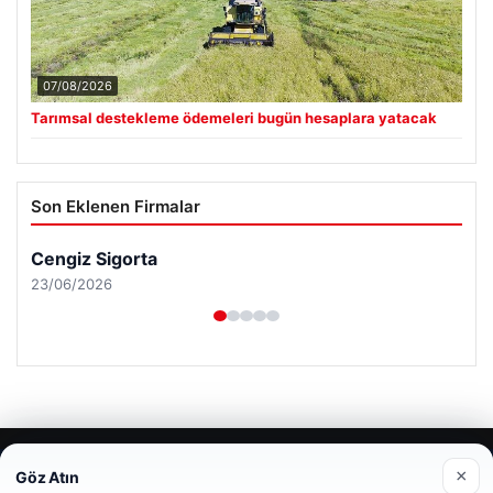
07/08/2026
Tarımsal destekleme ödemeleri bugün hesaplara yatacak
Son Eklenen Firmalar
Cengiz Sigorta
23/06/2026
© 2026 Haberiniz Olsun – Güncel Haberler
×
Göz Atın
Web sitemizi nasıl kullandığınızı daha iyi anlayabilmek,